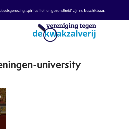
edsgenezing, spiritualiteit en gezondheid’ zijn nu beschikbaar.
ningen-university