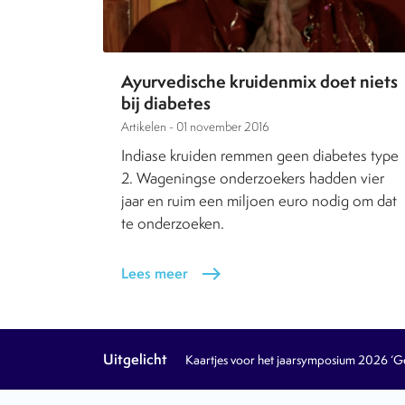
Ayurvedische kruidenmix doet niets
bij diabetes
Artikelen -
01 november 2016
Indiase kruiden remmen geen diabetes type
2. Wageningse onderzoekers hadden vier
jaar en ruim een miljoen euro nodig om dat
te onderzoeken.
Lees meer
east
Uitgelicht
Kaartjes voor het jaarsymposium 2026 ‘Geb