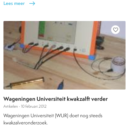
Lees meer
east
favorite_border
Wageningen Universiteit kwakzalft verder
Artikelen -
10 februari 2012
Wageningen Universiteit (WUR) doet nog steeds
kwakzalveronderzoek.