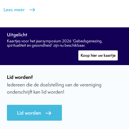
Lees meer
east
Uitgelicht
Kaartjes voor het jaarsymposium 2026 ‘Gebedsgenezing,
spiritualiteit en gezondheid’ zijn nu beschikbaar.
Koop hier uw kaartje
Lid worden?
Iedereen die de doelstelling van de vereniging
onderschrijft kan lid worden!
Lid worden
east