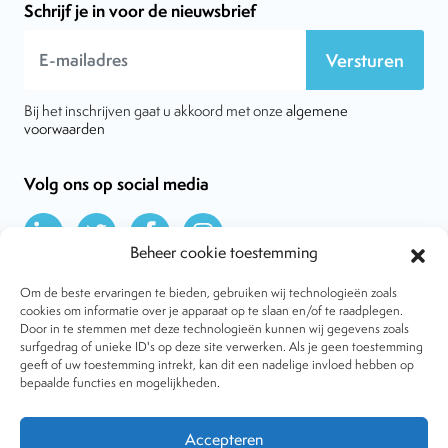
Schrijf je in voor de nieuwsbrief
Versturen
Bij het inschrijven gaat u akkoord met onze
algemene
voorwaarden
Volg ons op social media
Beheer cookie toestemming
Om de beste ervaringen te bieden, gebruiken wij technologieën zoals
cookies om informatie over je apparaat op te slaan en/of te raadplegen.
Door in te stemmen met deze technologieën kunnen wij gegevens zoals
Over VtdK
surfgedrag of unieke ID's op deze site verwerken. Als je geen toestemming
Contact
geeft of uw toestemming intrekt, kan dit een nadelige invloed hebben op
Nieuws
bepaalde functies en mogelijkheden.
Behandelwijzen
Dossiers
Lid worden
Accepteren