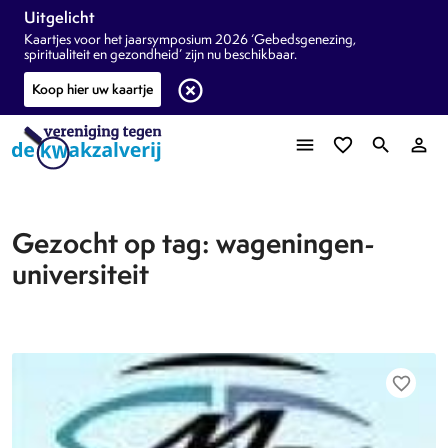
Uitgelicht
Kaartjes voor het jaarsymposium 2026 ‘Gebedsgenezing,
spiritualiteit en gezondheid’ zijn nu beschikbaar.
highlight_off
Koop hier uw kaartje
menu
favorite_border
search
person_outline
Gezocht op tag: wageningen-
universiteit
favorite_border