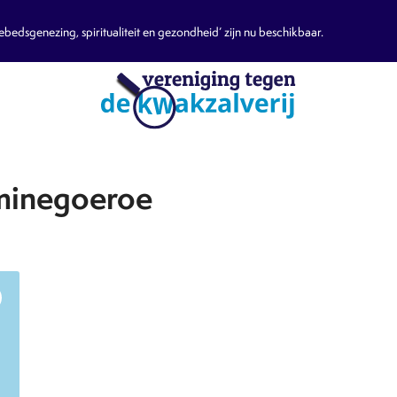
edsgenezing, spiritualiteit en gezondheid’ zijn nu beschikbaar.
aminegoeroe