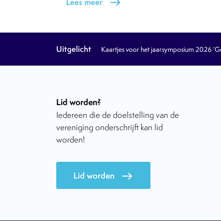
Lees meer
east
Uitgelicht
Kaartjes voor het jaarsymposium 2026 ‘Geb
Lid worden?
Iedereen die de doelstelling van de
vereniging onderschrijft kan lid
worden!
Lid worden
east