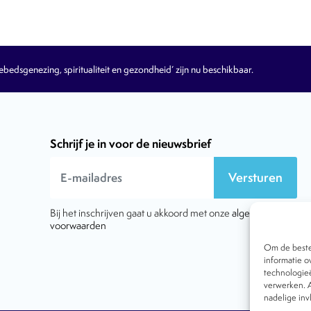
edsgenezing, spiritualiteit en gezondheid’ zijn nu beschikbaar.
Schrijf je in voor de nieuwsbrief
Versturen
Bij het inschrijven gaat u akkoord met onze
algemene
voorwaarden
Om de beste 
informatie o
technologieë
verwerken. A
nadelige in