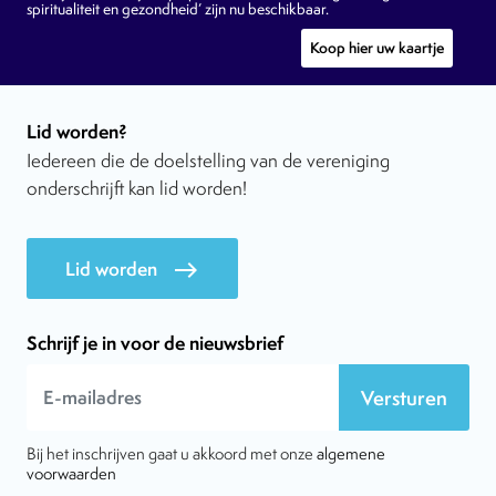
spiritualiteit en gezondheid’ zijn nu beschikbaar.
Koop hier uw kaartje
Lid worden?
Iedereen die de doelstelling van de vereniging
onderschrijft kan lid worden!
Lid worden
east
Schrijf je in voor de nieuwsbrief
Versturen
Bij het inschrijven gaat u akkoord met onze
algemene
voorwaarden