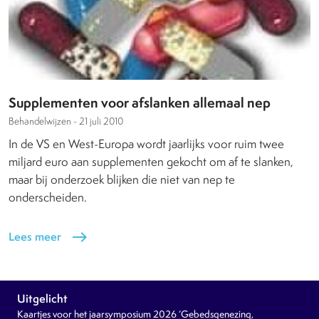
Supplementen voor afslanken allemaal nep
Behandelwijzen -
21 juli 2010
In de VS en West-Europa wordt jaarlijks voor ruim twee
miljard euro aan supplementen gekocht om af te slanken,
maar bij onderzoek blijken die niet van nep te
onderscheiden.
Lees meer
east
Uitgelicht
Kaartjes voor het jaarsymposium 2026 ‘Gebedsgenezing,