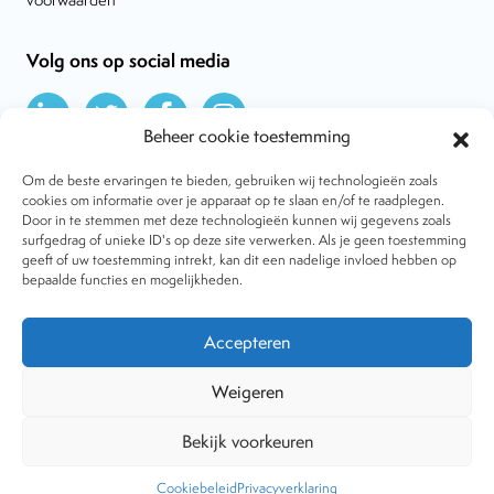
Volg ons op social media
Beheer cookie toestemming
Om de beste ervaringen te bieden, gebruiken wij technologieën zoals
cookies om informatie over je apparaat op te slaan en/of te raadplegen.
Door in te stemmen met deze technologieën kunnen wij gegevens zoals
Over VtdK
surfgedrag of unieke ID's op deze site verwerken. Als je geen toestemming
Contact
geeft of uw toestemming intrekt, kan dit een nadelige invloed hebben op
Nieuws
bepaalde functies en mogelijkheden.
Behandelwijzen
Dossiers
Lid worden
Accepteren
Tijdschrift
Algemene voorwaarden
Weigeren
Bekijk voorkeuren
Copyright © 2001-2026 Vereniging tegen de Kwakzalverij. Alle
rechten voorbehouden.
Website:
The Goodplace
-
Privacy
Cookiebeleid
Privacyverklaring