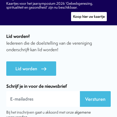
Kaartjes voor het jaarsymposium 2026 ‘Gebedsgenezing,
spiritualiteit en gezondheid’ zijn nu beschikbaar.
Koop hier uw kaartje
Lid worden?
Iedereen die de doelstelling van de vereniging
onderschrijft kan lid worden!
Lid worden
east
Schrijf je in voor de nieuwsbrief
Versturen
Bij het inschrijven gaat u akkoord met onze
algemene
voorwaarden