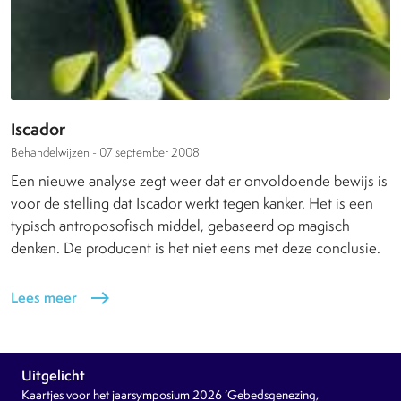
Iscador
Behandelwijzen -
07 september 2008
Een nieuwe analyse zegt weer dat er onvoldoende bewijs is
voor de stelling dat Iscador werkt tegen kanker. Het is een
typisch antroposofisch middel, gebaseerd op magisch
denken. De producent is het niet eens met deze conclusie.
Lees meer
east
Uitgelicht
Kaartjes voor het jaarsymposium 2026 ‘Gebedsgenezing,