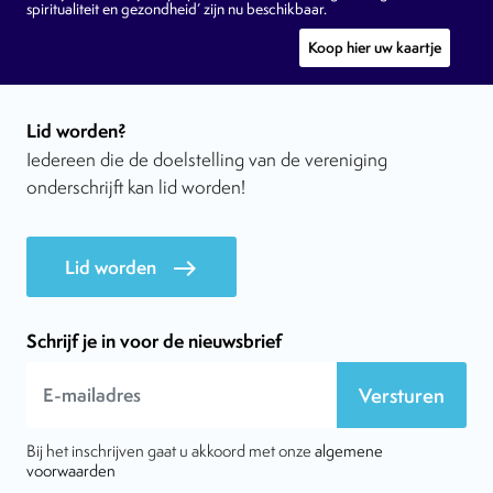
spiritualiteit en gezondheid’ zijn nu beschikbaar.
Koop hier uw kaartje
Lid worden?
Iedereen die de doelstelling van de vereniging
onderschrijft kan lid worden!
Lid worden
east
Schrijf je in voor de nieuwsbrief
Versturen
Bij het inschrijven gaat u akkoord met onze
algemene
voorwaarden