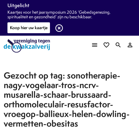
Uitgelicht
Kaartjes voor het jaarsymposium 2026 ‘Gebedsgenezing,
spiritualiteit en gezondheid’ zijn nu beschikbaar.
highlight_off
Koop hier uw kaartje
menu
favorite_border
search
person_outline
Gezocht op tag: sonotherapie-
nagy-vogelaar-tros-ncrv-
musarella-schaar-brussaard-
orthomoleculair-resusfactor-
vroegop-ballieux-helen-dowling-
vermetten-obesitas