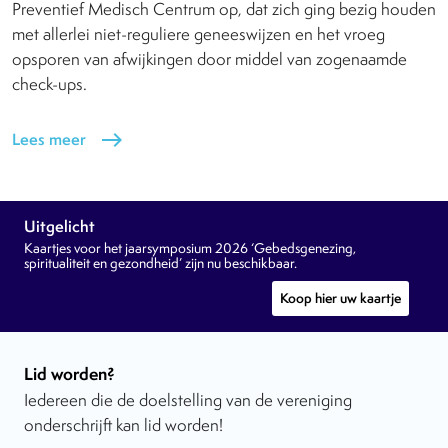
Preventief Medisch Centrum op, dat zich ging bezig houden
met allerlei niet-reguliere geneeswijzen en het vroeg
opsporen van afwijkingen door middel van zogenaamde
check-ups.
Lees meer
east
Uitgelicht
Kaartjes voor het jaarsymposium 2026 ‘Gebedsgenezing,
spiritualiteit en gezondheid’ zijn nu beschikbaar.
Koop hier uw kaartje
Lid worden?
Iedereen die de doelstelling van de vereniging
onderschrijft kan lid worden!