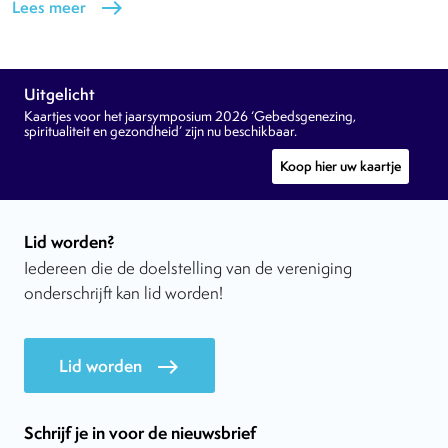
Lees meer
east
Uitgelicht
Kaartjes voor het jaarsymposium 2026 ‘Gebedsgenezing,
spiritualiteit en gezondheid’ zijn nu beschikbaar.
Koop hier uw kaartje
Lid worden?
Iedereen die de doelstelling van de vereniging
onderschrijft kan lid worden!
Lid worden
east
Schrijf je in voor de nieuwsbrief