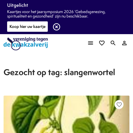
Uitgelicht
Kaartjes voor het jaarsymposium 2026 ‘Gebedsgenezing,
spiritualiteit en gezondheid’ zijn nu beschikbaar.
highlight_off
Koop hier uw kaartje
menu
favorite_border
search
person_outline
Gezocht op tag: slangenwortel
favorite_border