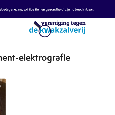
edsgenezing, spiritualiteit en gezondheid’ zijn nu beschikbaar.
ent-elektrografie