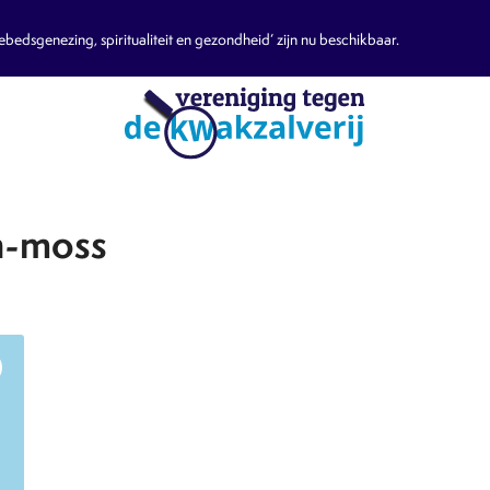
edsgenezing, spiritualiteit en gezondheid’ zijn nu beschikbaar.
h-moss