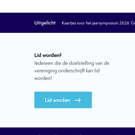
Uitgelicht
Kaartjes voor het jaarsymposium 2026 ‘Geb
Lid worden?
Iedereen die de doelstelling van de
vereniging onderschrijft kan lid
worden!
Lid worden
east