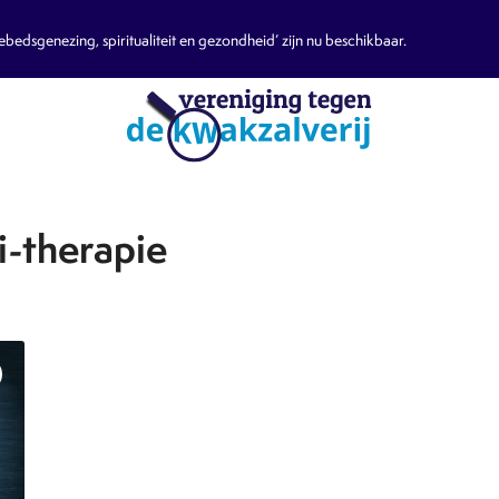
edsgenezing, spiritualiteit en gezondheid’ zijn nu beschikbaar.
i-therapie