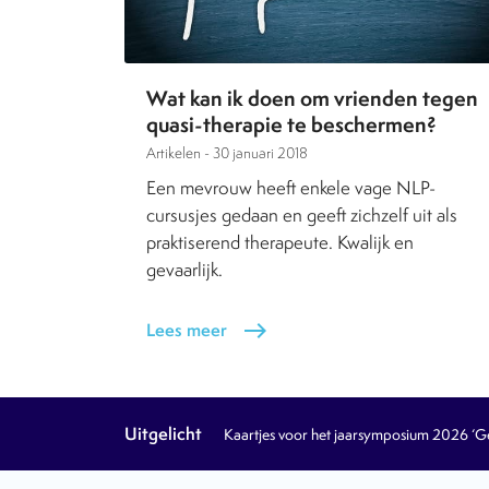
Wat kan ik doen om vrienden tegen
quasi-therapie te beschermen?
Artikelen -
30 januari 2018
Een mevrouw heeft enkele vage NLP-
cursusjes gedaan en geeft zichzelf uit als
praktiserend therapeute. Kwalijk en
gevaarlijk.
Lees meer
east
Uitgelicht
Kaartjes voor het jaarsymposium 2026 ‘Geb