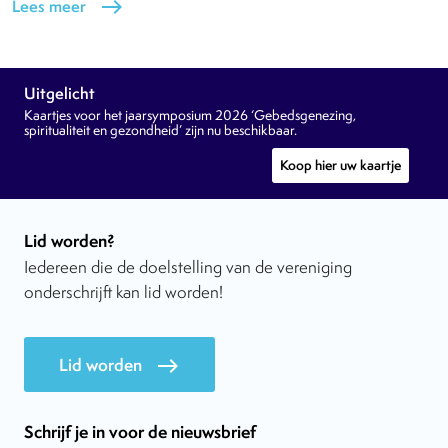
Lees meer
east
Uitgelicht
Kaartjes voor het jaarsymposium 2026 ‘Gebedsgenezing,
spiritualiteit en gezondheid’ zijn nu beschikbaar.
Koop hier uw kaartje
Lid worden?
Iedereen die de doelstelling van de vereniging
onderschrijft kan lid worden!
Lid worden
east
Schrijf je in voor de nieuwsbrief