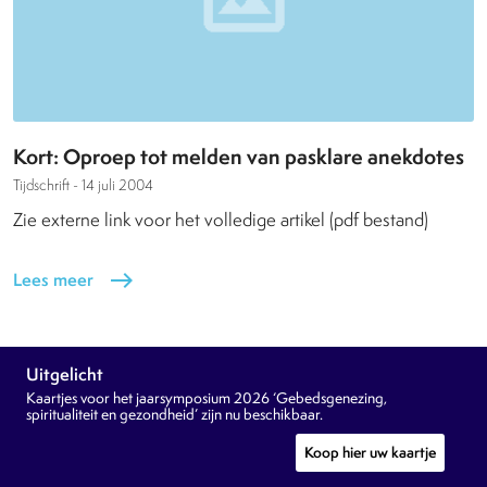
Kort: Oproep tot melden van pasklare anekdotes
Tijdschrift -
14 juli 2004
Zie externe link voor het volledige artikel (pdf bestand)
Lees meer
east
Uitgelicht
Kaartjes voor het jaarsymposium 2026 ‘Gebedsgenezing,
spiritualiteit en gezondheid’ zijn nu beschikbaar.
Koop hier uw kaartje