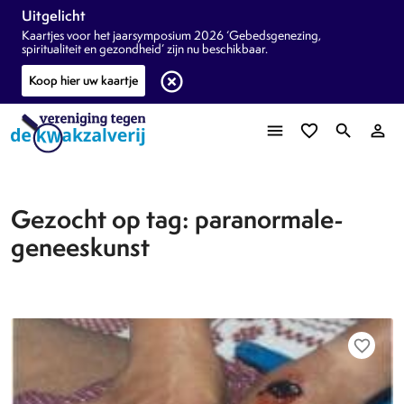
Uitgelicht
Kaartjes voor het jaarsymposium 2026 ‘Gebedsgenezing,
spiritualiteit en gezondheid’ zijn nu beschikbaar.
highlight_off
Koop hier uw kaartje
menu
favorite_border
search
person_outline
Gezocht op tag: paranormale-
geneeskunst
favorite_border