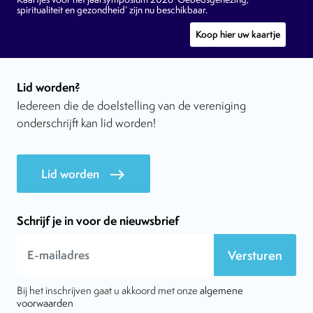
spiritualiteit en gezondheid’ zijn nu beschikbaar.
Koop hier uw kaartje
Lid worden?
Iedereen die de doelstelling van de vereniging
onderschrijft kan lid worden!
Lid worden
east
Schrijf je in voor de nieuwsbrief
Versturen
Bij het inschrijven gaat u akkoord met onze
algemene
voorwaarden