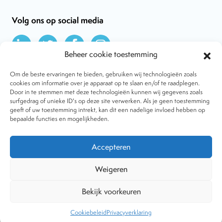
Volg ons op social media
Beheer cookie toestemming
Om de beste ervaringen te bieden, gebruiken wij technologieën zoals
cookies om informatie over je apparaat op te slaan en/of te raadplegen.
Door in te stemmen met deze technologieën kunnen wij gegevens zoals
Over VtdK
surfgedrag of unieke ID's op deze site verwerken. Als je geen toestemming
Contact
geeft of uw toestemming intrekt, kan dit een nadelige invloed hebben op
Nieuws
bepaalde functies en mogelijkheden.
Behandelwijzen
Dossiers
Lid worden
Accepteren
Tijdschrift
Algemene voorwaarden
Weigeren
Bekijk voorkeuren
Copyright © 2001-2026 Vereniging tegen de Kwakzalverij. Alle
rechten voorbehouden.
Website:
The Goodplace
-
Privacy
Cookiebeleid
Privacyverklaring
statement