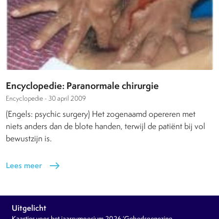
Encyclopedie: Paranormale chirurgie
Encyclopedie -
30 april 2009
(Engels: psychic surgery) Het zogenaamd opereren met
niets anders dan de blote handen, terwijl de patiënt bij vol
bewustzijn is.
Lees meer
east
Uitgelicht
Kaartjes voor het jaarsymposium 2026 ‘Gebedsgenezing,