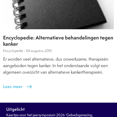
Encyclopedie: Alternatieve behandelingen tegen
kanker
Encyclopedie -
04 augustus 2010
Er worden veel alternatieve, dus onwerkzame, therapieën
aangeboden tegen kanker. In het onderstaande volgt een
algemeen overzicht van alternatieve kankertherapieën.
Lees meer
east
Uitgelicht
Kaartjes voor het jaarsymposium 2026 ‘Gebedsgenezing,