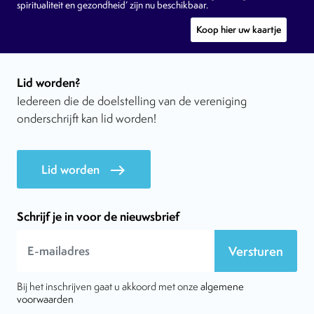
spiritualiteit en gezondheid’ zijn nu beschikbaar.
Koop hier uw kaartje
Lid worden?
Iedereen die de doelstelling van de vereniging
onderschrijft kan lid worden!
Lid worden
east
Schrijf je in voor de nieuwsbrief
Versturen
Bij het inschrijven gaat u akkoord met onze
algemene
voorwaarden