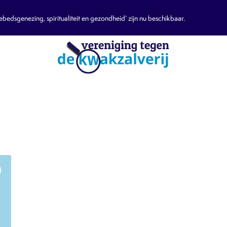
edsgenezing, spiritualiteit en gezondheid’ zijn nu beschikbaar.