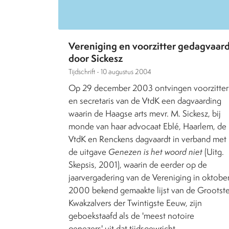
Vereniging en voorzitter gedagvaar
door Sickesz
Tijdschrift -
10 augustus 2004
Op 29 december 2003 ontvingen voorzitter
en secretaris van de VtdK een dagvaarding
waarin de Haagse arts mevr. M. Sickesz, bij
monde van haar advocaat Eblé, Haarlem, de
VtdK en Renckens dagvaardt in verband met
de uitgave
Genezen is het woord niet
(Uitg.
Skepsis, 2001), waarin de eerder op de
jaarvergadering van de Vereniging in oktobe
2000 bekend gemaakte lijst van de Grootst
Kwakzalvers der Twintigste Eeuw, zijn
geboekstaafd als de 'meest notoire
genezers' uit dat tijdsgewricht.