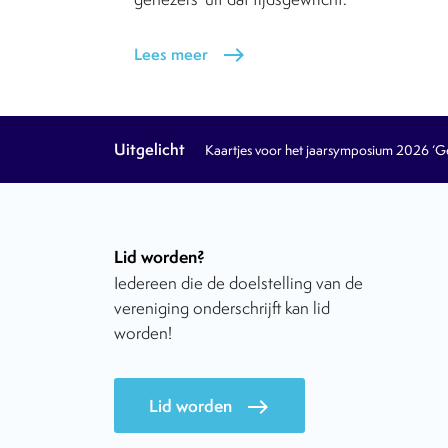
Lees meer
east
Uitgelicht
Kaartjes voor het jaarsymposium 2026 ‘Geb
Lid worden?
Iedereen die de doelstelling van de
vereniging onderschrijft kan lid
worden!
Lid worden
east