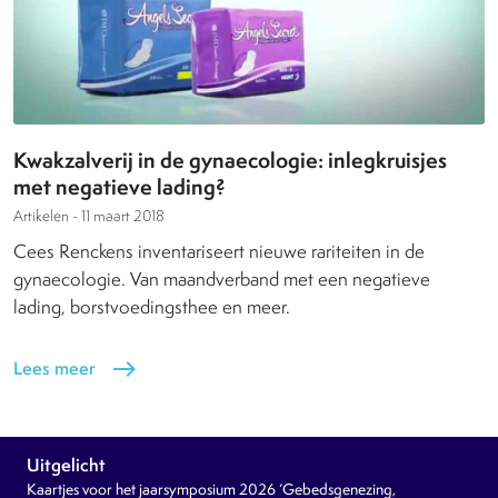
Kwakzalverij in de gynaecologie: inlegkruisjes
met negatieve lading?
Artikelen -
11 maart 2018
Cees Renckens inventariseert nieuwe rariteiten in de
gynaecologie. Van maandverband met een negatieve
lading, borstvoedingsthee en meer.
Lees meer
east
Uitgelicht
Kaartjes voor het jaarsymposium 2026 ‘Gebedsgenezing,