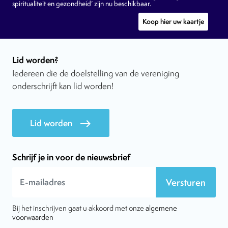
spiritualiteit en gezondheid’ zijn nu beschikbaar.
Koop hier uw kaartje
Lid worden?
Iedereen die de doelstelling van de vereniging
onderschrijft kan lid worden!
Lid worden
east
Schrijf je in voor de nieuwsbrief
Versturen
Bij het inschrijven gaat u akkoord met onze
algemene
voorwaarden