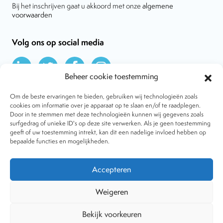
Bij het inschrijven gaat u akkoord met onze
algemene
voorwaarden
Volg ons op social media
Beheer cookie toestemming
Om de beste ervaringen te bieden, gebruiken wij technologieën zoals
cookies om informatie over je apparaat op te slaan en/of te raadplegen.
Door in te stemmen met deze technologieën kunnen wij gegevens zoals
Over VtdK
surfgedrag of unieke ID's op deze site verwerken. Als je geen toestemming
Contact
geeft of uw toestemming intrekt, kan dit een nadelige invloed hebben op
Nieuws
bepaalde functies en mogelijkheden.
Behandelwijzen
Dossiers
Lid worden
Accepteren
Tijdschrift
Algemene voorwaarden
Weigeren
Bekijk voorkeuren
Copyright © 2001-2026 Vereniging tegen de Kwakzalverij. Alle