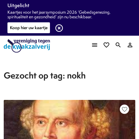
Uitgelicht
Kaartjes voor het jaarsymposium 2026 ‘Gebedsgenezing,
spiritualiteit en gezondheid’ zijn nu beschikbaar.
highlight_off
Koop hier uw kaartje
menu
favorite_border
search
person_outline
Gezocht op tag: nokh
favorite_border