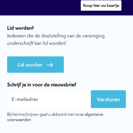
Koop hier uw kaartje
Lid worden?
Iedereen die de doelstelling van de vereniging
onderschrijft kan lid worden!
Lid worden
east
Schrijf je in voor de nieuwsbrief
Versturen
Bij het inschrijven gaat u akkoord met onze
algemene
voorwaarden