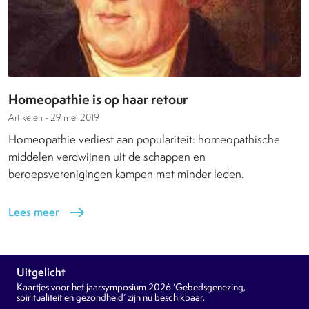
Homeopathie is op haar retour
Artikelen -
29 mei 2019
Homeopathie verliest aan populariteit: homeopathische
middelen verdwijnen uit de schappen en
beroepsverenigingen kampen met minder leden.
Lees meer
east
Uitgelicht
Kaartjes voor het jaarsymposium 2026 ‘Gebedsgenezing,
spiritualiteit en gezondheid’ zijn nu beschikbaar.