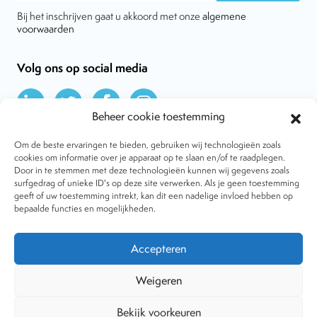
Bij het inschrijven gaat u akkoord met onze
algemene
voorwaarden
Volg ons op social media
Beheer cookie toestemming
Om de beste ervaringen te bieden, gebruiken wij technologieën zoals
cookies om informatie over je apparaat op te slaan en/of te raadplegen.
Door in te stemmen met deze technologieën kunnen wij gegevens zoals
Over VtdK
surfgedrag of unieke ID's op deze site verwerken. Als je geen toestemming
Contact
geeft of uw toestemming intrekt, kan dit een nadelige invloed hebben op
Nieuws
bepaalde functies en mogelijkheden.
Behandelwijzen
Dossiers
Lid worden
Accepteren
Tijdschrift
Algemene voorwaarden
Weigeren
Bekijk voorkeuren
Copyright © 2001-2026 Vereniging tegen de Kwakzalverij. Alle