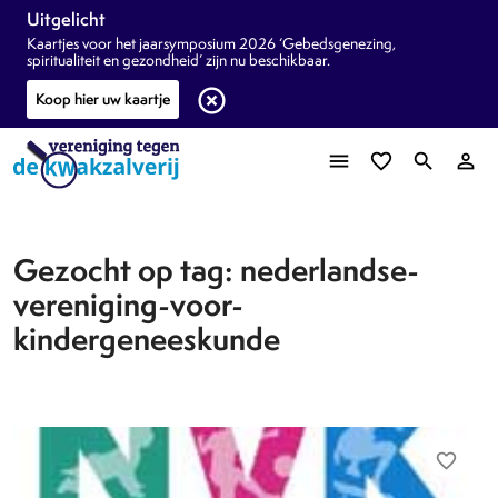
Uitgelicht
Kaartjes voor het jaarsymposium 2026 ‘Gebedsgenezing,
spiritualiteit en gezondheid’ zijn nu beschikbaar.
highlight_off
Koop hier uw kaartje
menu
favorite_border
search
person_outline
Gezocht op tag: nederlandse-
vereniging-voor-
kindergeneeskunde
favorite_border