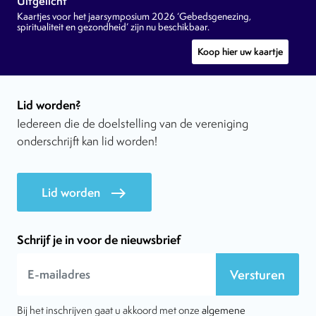
Uitgelicht
Kaartjes voor het jaarsymposium 2026 ‘Gebedsgenezing,
spiritualiteit en gezondheid’ zijn nu beschikbaar.
Koop hier uw kaartje
Lid worden?
Iedereen die de doelstelling van de vereniging
onderschrijft kan lid worden!
Lid worden
east
Schrijf je in voor de nieuwsbrief
Versturen
Bij het inschrijven gaat u akkoord met onze
algemene