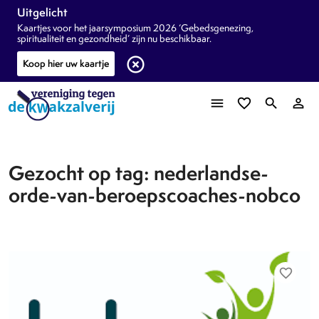
Uitgelicht
Kaartjes voor het jaarsymposium 2026 ‘Gebedsgenezing,
spiritualiteit en gezondheid’ zijn nu beschikbaar.
highlight_off
Koop hier uw kaartje
menu
favorite_border
search
person_outline
Gezocht op tag: nederlandse-
orde-van-beroepscoaches-nobco
favorite_border