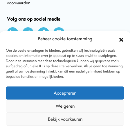
voorwaarden
Volg ons op social media
Beheer cookie toestemming
Om de beste ervaringen te bieden, gebruiken wij technologieën zoals
cookies om informatie over je apparaat op te slaan en/of te raadplegen.
Door in te stemmen met deze technologieën kunnen wij gegevens zoals
Over VtdK
surfgedrag of unieke ID's op deze site verwerken. Als je geen toestemming
Contact
geeft of uw toestemming intrekt, kan dit een nadelige invloed hebben op
Nieuws
bepaalde functies en mogelijkheden.
Behandelwijzen
Dossiers
Lid worden
Accepteren
Tijdschrift
Algemene voorwaarden
Weigeren
Bekijk voorkeuren
Copyright © 2001-2026 Vereniging tegen de Kwakzalverij. Alle
rechten voorbehouden.
Website:
The Goodplace
-
Privacy