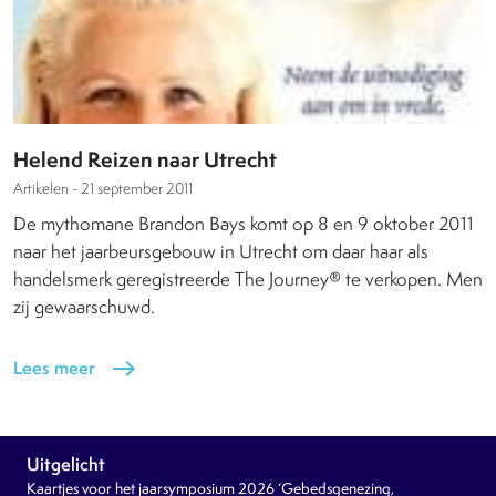
Helend Reizen naar Utrecht
Artikelen -
21 september 2011
De mythomane Brandon Bays komt op 8 en 9 oktober 2011
naar het jaarbeursgebouw in Utrecht om daar haar als
handelsmerk geregistreerde The Journey® te verkopen. Men
zij gewaarschuwd.
Lees meer
east
Uitgelicht
Kaartjes voor het jaarsymposium 2026 ‘Gebedsgenezing,