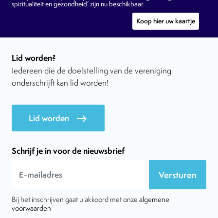
spiritualiteit en gezondheid’ zijn nu beschikbaar.
Koop hier uw kaartje
Lid worden?
Iedereen die de doelstelling van de vereniging
onderschrijft kan lid worden!
Lid worden
east
Schrijf je in voor de nieuwsbrief
Versturen
Bij het inschrijven gaat u akkoord met onze
algemene
voorwaarden