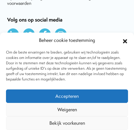
voorwaarden
Volg ons op social media
Beheer cookie toestemming
Om de beste ervaringen te bieden, gebruiken wij technologieën zoals
cookies om informatie over je apparaat op te slaan en/of te raadplegen.
Door in te stemmen met deze technologieën kunnen wij gegevens zoals
Over VtdK
surfgedrag of unieke ID's op deze site verwerken. Als je geen toestemming
Contact
geeft of uw toestemming intrekt, kan dit een nadelige invloed hebben op
Nieuws
bepaalde functies en mogelijkheden.
Behandelwijzen
Dossiers
Lid worden
Accepteren
Tijdschrift
Algemene voorwaarden
Weigeren
Bekijk voorkeuren
Copyright © 2001-2026 Vereniging tegen de Kwakzalverij. Alle
rechten voorbehouden.
Website:
The Goodplace
-
Privacy