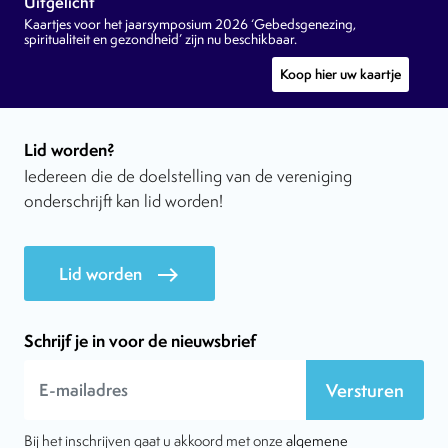
Uitgelicht
Kaartjes voor het jaarsymposium 2026 ‘Gebedsgenezing,
spiritualiteit en gezondheid’ zijn nu beschikbaar.
Koop hier uw kaartje
Lid worden?
Iedereen die de doelstelling van de vereniging
onderschrijft kan lid worden!
Lid worden
east
Schrijf je in voor de nieuwsbrief
Versturen
Bij het inschrijven gaat u akkoord met onze
algemene