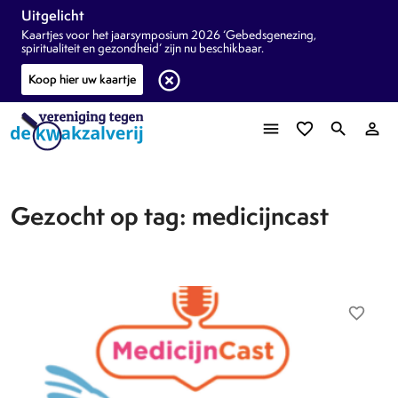
Uitgelicht
Kaartjes voor het jaarsymposium 2026 ‘Gebedsgenezing,
spiritualiteit en gezondheid’ zijn nu beschikbaar.
highlight_off
Koop hier uw kaartje
menu
favorite_border
search
person_outline
Gezocht op tag: medicijncast
favorite_border