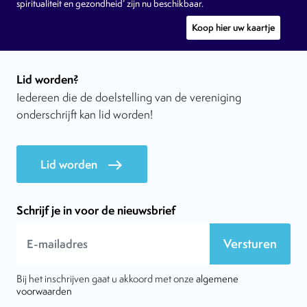
spiritualiteit en gezondheid’ zijn nu beschikbaar.
Koop hier uw kaartje
Lid worden?
Iedereen die de doelstelling van de vereniging
onderschrijft kan lid worden!
Lid worden
east
Schrijf je in voor de nieuwsbrief
Versturen
Bij het inschrijven gaat u akkoord met onze
algemene
voorwaarden