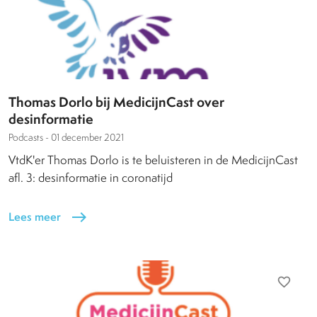
Thomas Dorlo bij MedicijnCast over
desinformatie
Podcasts -
01 december 2021
VtdK'er Thomas Dorlo is te beluisteren in de MedicijnCast
afl. 3: desinformatie in coronatijd
Lees meer
east
favorite_border