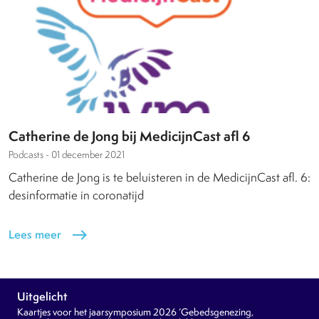
Catherine de Jong bij MedicijnCast afl 6
Podcasts -
01 december 2021
Catherine de Jong is te beluisteren in de MedicijnCast afl. 6:
desinformatie in coronatijd
Lees meer
east
Uitgelicht
Kaartjes voor het jaarsymposium 2026 ‘Gebedsgenezing,