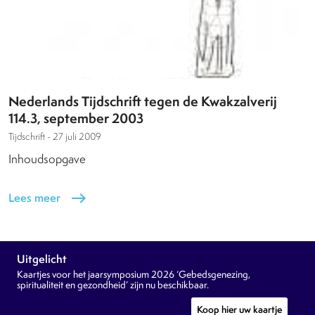
Nederlands Tijdschrift tegen de Kwakzalverij
114.3, september 2003
Tijdschrift -
27 juli 2009
Inhoudsopgave
Lees meer
east
Uitgelicht
Kaartjes voor het jaarsymposium 2026 ‘Gebedsgenezing,
spiritualiteit en gezondheid’ zijn nu beschikbaar.
Koop hier uw kaartje