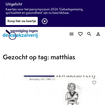
Uitgelicht
Kaartjes voor het jaarsymposium 2026 ‘Gebedsgenezing,
spiritualiteit en gezondheid’ zijn nu beschikbaar.
highlight_off
Koop hier uw kaartje
menu
favorite_border
search
person_outline
Gezocht op tag: matthias
favorite_border