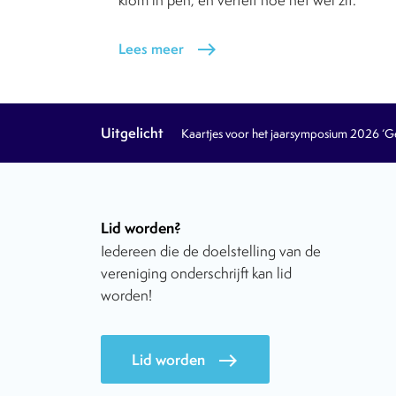
Lees meer
east
Uitgelicht
Kaartjes voor het jaarsymposium 2026 ‘Geb
Lid worden?
Iedereen die de doelstelling van de
vereniging onderschrijft kan lid
worden!
Lid worden
east