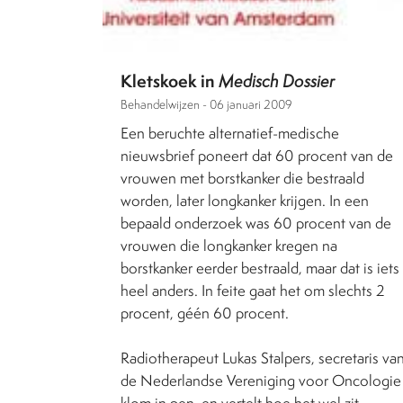
Kletskoek in
Medisch Dossier
Behandelwijzen -
06 januari 2009
Een beruchte alternatief-medische
nieuwsbrief poneert dat 60 procent van de
vrouwen met borstkanker die bestraald
worden, later longkanker krijgen. In een
bepaald onderzoek was 60 procent van de
vrouwen die longkanker kregen na
borstkanker eerder bestraald, maar dat is iets
heel anders. In feite gaat het om slechts 2
procent, géén 60 procent.
Radiotherapeut Lukas Stalpers, secretaris va
de Nederlandse Vereniging voor Oncologie
klom in pen, en vertelt hoe het wel zit.