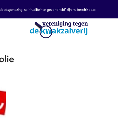
edsgenezing, spiritualiteit en gezondheid’ zijn nu beschikbaar.
olie