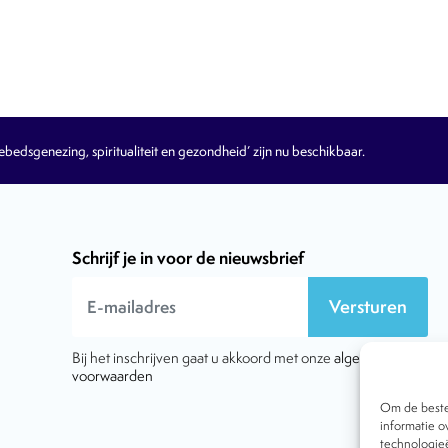
edsgenezing, spiritualiteit en gezondheid’ zijn nu beschikbaar.
Schrijf je in voor de nieuwsbrief
Versturen
Bij het inschrijven gaat u akkoord met onze
algemene
voorwaarden
Om de beste 
informatie o
technologieë