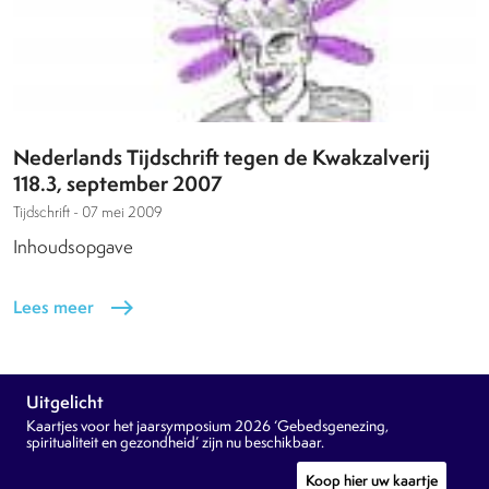
Nederlands Tijdschrift tegen de Kwakzalverij
118.3, september 2007
Tijdschrift -
07 mei 2009
Inhoudsopgave
Lees meer
east
Uitgelicht
Kaartjes voor het jaarsymposium 2026 ‘Gebedsgenezing,
spiritualiteit en gezondheid’ zijn nu beschikbaar.
Koop hier uw kaartje