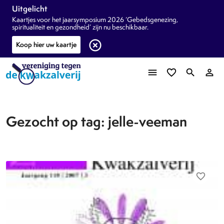
Uitgelicht
Kaartjes voor het jaarsymposium 2026 ‘Gebedsgenezing,
spiritualiteit en gezondheid’ zijn nu beschikbaar.
highlight_off
Koop hier uw kaartje
menu
favorite_border
search
person_outline
Gezocht op tag: jelle-veeman
favorite_border