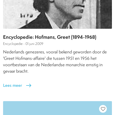
Encyclopedie: Hofmans, Greet (1894-1968)
Encyclopedie -
01 juni 2009
Nederlands genezeres, vooral bekend geworden door de
'Greet Hofmans-affaire' die tussen 1951 en 1956 het
voortbestaan van de Nederlandse monarchie ernstig in
gevaar bracht.
Lees meer
east
favorite_border