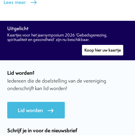
Lees meer
east
Uitgelicht
Kaartjes voor het jaarsymposium 2026 ‘Gebedsgenezing,
spiritualiteit en gezondheid’ zijn nu beschikbaar.
Koop hier uw kaartje
Lid worden?
Iedereen die de doelstelling van de vereniging
onderschrijft kan lid worden!
Lid worden
east
Schrijf je in voor de nieuwsbrief