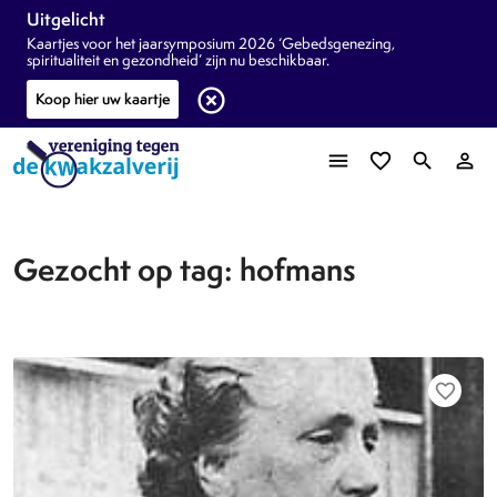
Uitgelicht
Kaartjes voor het jaarsymposium 2026 ‘Gebedsgenezing,
spiritualiteit en gezondheid’ zijn nu beschikbaar.
highlight_off
Koop hier uw kaartje
menu
favorite_border
search
person_outline
Gezocht op tag: hofmans
favorite_border