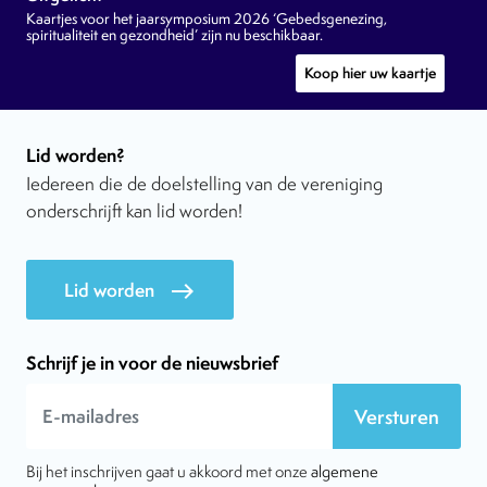
Kaartjes voor het jaarsymposium 2026 ‘Gebedsgenezing,
spiritualiteit en gezondheid’ zijn nu beschikbaar.
Koop hier uw kaartje
Lid worden?
Iedereen die de doelstelling van de vereniging
onderschrijft kan lid worden!
Lid worden
east
Schrijf je in voor de nieuwsbrief
Versturen
Bij het inschrijven gaat u akkoord met onze
algemene