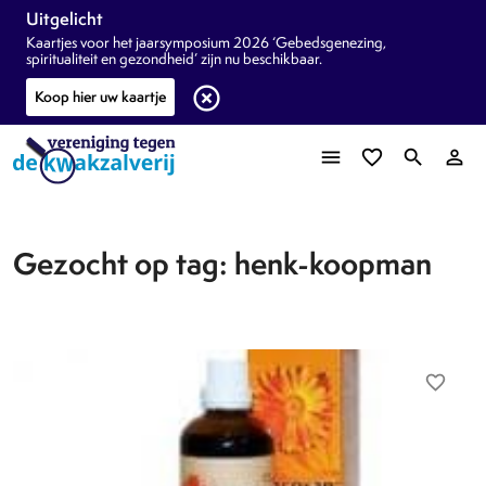
Uitgelicht
Kaartjes voor het jaarsymposium 2026 ‘Gebedsgenezing,
spiritualiteit en gezondheid’ zijn nu beschikbaar.
highlight_off
Koop hier uw kaartje
menu
favorite_border
search
person_outline
Gezocht op tag: henk-koopman
favorite_border