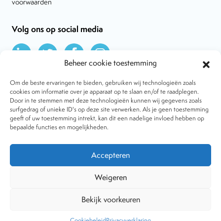
voorwaarden
Volg ons op social media
Beheer cookie toestemming
Om de beste ervaringen te bieden, gebruiken wij technologieën zoals
cookies om informatie over je apparaat op te slaan en/of te raadplegen.
Door in te stemmen met deze technologieën kunnen wij gegevens zoals
Over VtdK
surfgedrag of unieke ID's op deze site verwerken. Als je geen toestemming
Contact
geeft of uw toestemming intrekt, kan dit een nadelige invloed hebben op
Nieuws
bepaalde functies en mogelijkheden.
Behandelwijzen
Dossiers
Lid worden
Accepteren
Tijdschrift
Algemene voorwaarden
Weigeren
Bekijk voorkeuren
Copyright © 2001-2026 Vereniging tegen de Kwakzalverij. Alle
rechten voorbehouden.
Website:
The Goodplace
-
Privacy
Cookiebeleid
Privacyverklaring