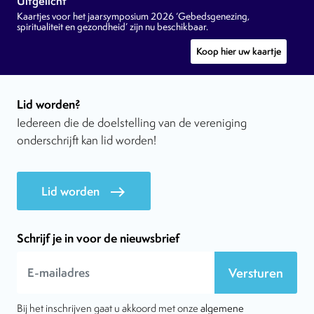
Uitgelicht
Kaartjes voor het jaarsymposium 2026 ‘Gebedsgenezing,
spiritualiteit en gezondheid’ zijn nu beschikbaar.
Koop hier uw kaartje
Lid worden?
Iedereen die de doelstelling van de vereniging
onderschrijft kan lid worden!
Lid worden
east
Schrijf je in voor de nieuwsbrief
Versturen
Bij het inschrijven gaat u akkoord met onze
algemene