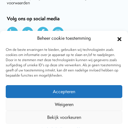
voorwaarden
Volg ons op social media
Beheer cookie toestemming
Om de beste ervaringen te bieden, gebruiken wij technologieën zoals
cookies om informatie over je apparaat op te slaan en/of te raadplegen.
Door in te stemmen met deze technologieën kunnen wij gegevens zoals
Over VtdK
surfgedrag of unieke ID's op deze site verwerken. Als je geen toestemming
Contact
geeft of uw toestemming intrekt, kan dit een nadelige invloed hebben op
Nieuws
bepaalde functies en mogelijkheden.
Behandelwijzen
Dossiers
Lid worden
Accepteren
Tijdschrift
Algemene voorwaarden
Weigeren
Bekijk voorkeuren
Copyright © 2001-2026 Vereniging tegen de Kwakzalverij. Alle
rechten voorbehouden.
Website:
The Goodplace
-
Privacy