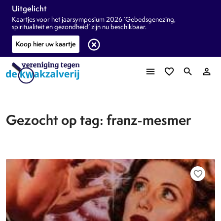
Uitgelicht
Kaartjes voor het jaarsymposium 2026 ‘Gebedsgenezing,
spiritualiteit en gezondheid’ zijn nu beschikbaar.
highlight_off
Koop hier uw kaartje
menu
favorite_border
search
person_outline
Gezocht op tag: franz-mesmer
favorite_border