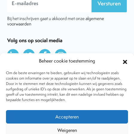
Versturen
Bij het inschrijven gaat u akkoord met onze
algemene
voorwaarden
Volg ons op social media
Beheer cookie toestemming
Om de beste ervaringen te bieden, gebruiken wij technologieën zoals
cookies om informatie over je apparaat op te slaan en/of te raadplegen.
Door in te stemmen met deze technologieën kunnen wij gegevens zoals
Over VtdK
surfgedrag of unieke ID's op deze site verwerken. Als je geen toestemming
Contact
geeft of uw toestemming intrekt, kan dit een nadelige invloed hebben op
Nieuws
bepaalde functies en mogelijkheden.
Behandelwijzen
Dossiers
Lid worden
Accepteren
Tijdschrift
Algemene voorwaarden
Weigeren