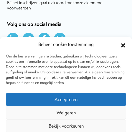
Bij het inschrijven gaat u akkoord met onze
algemene
voorwaarden
Volg ons op social media
Beheer cookie toestemming
Om de beste ervaringen te bieden, gebruiken wij technologieën zoals
cookies om informatie over je apparaat op te slaan en/of te raadplegen.
Door in te stemmen met deze technologieën kunnen wij gegevens zoals
Over VtdK
surfgedrag of unieke ID's op deze site verwerken. Als je geen toestemming
Contact
geeft of uw toestemming intrekt, kan dit een nadelige invloed hebben op
Nieuws
bepaalde functies en mogelijkheden.
Behandelwijzen
Dossiers
Lid worden
Accepteren
Tijdschrift
Algemene voorwaarden
Weigeren
Bekijk voorkeuren
Copyright © 2001-2026 Vereniging tegen de Kwakzalverij. Alle