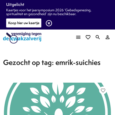
Uitgelicht
Kaartjes voor het jaarsymposium 2026 ‘Gebedsgenezing,
spiritualiteit en gezondheid’ zijn nu beschikbaar.
highlight_off
Koop hier uw kaartje
menu
favorite_border
search
person_outline
Gezocht op tag: emrik-suichies
favorite_border