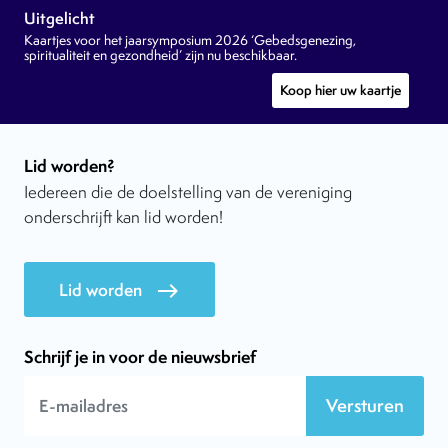
Uitgelicht
Kaartjes voor het jaarsymposium 2026 ‘Gebedsgenezing,
spiritualiteit en gezondheid’ zijn nu beschikbaar.
Koop hier uw kaartje
Lid worden?
Iedereen die de doelstelling van de vereniging
onderschrijft kan lid worden!
Lid worden
east
Schrijf je in voor de nieuwsbrief
Versturen