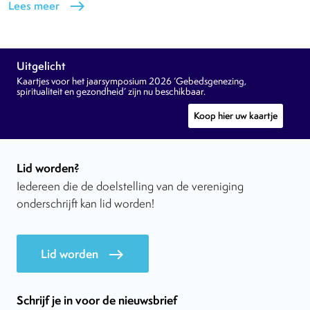
Lees meer
east
Uitgelicht
Kaartjes voor het jaarsymposium 2026 ‘Gebedsgenezing,
spiritualiteit en gezondheid’ zijn nu beschikbaar.
Koop hier uw kaartje
Lid worden?
Iedereen die de doelstelling van de vereniging
onderschrijft kan lid worden!
Lid worden
east
Schrijf je in voor de nieuwsbrief