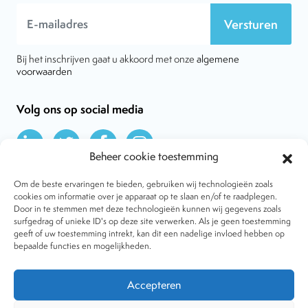
Versturen
Bij het inschrijven gaat u akkoord met onze
algemene
voorwaarden
Volg ons op social media
Beheer cookie toestemming
Om de beste ervaringen te bieden, gebruiken wij technologieën zoals
cookies om informatie over je apparaat op te slaan en/of te raadplegen.
Door in te stemmen met deze technologieën kunnen wij gegevens zoals
Over VtdK
surfgedrag of unieke ID's op deze site verwerken. Als je geen toestemming
Contact
geeft of uw toestemming intrekt, kan dit een nadelige invloed hebben op
Nieuws
bepaalde functies en mogelijkheden.
Behandelwijzen
Dossiers
Lid worden
Accepteren
Tijdschrift