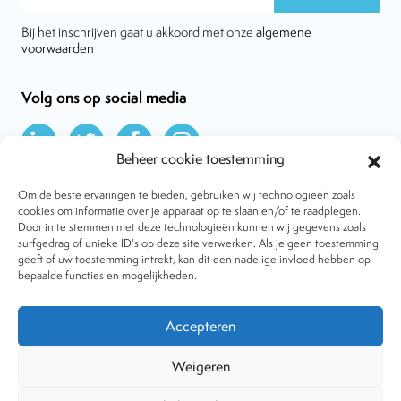
Bij het inschrijven gaat u akkoord met onze
algemene
voorwaarden
Volg ons op social media
Beheer cookie toestemming
Om de beste ervaringen te bieden, gebruiken wij technologieën zoals
cookies om informatie over je apparaat op te slaan en/of te raadplegen.
Door in te stemmen met deze technologieën kunnen wij gegevens zoals
Over VtdK
surfgedrag of unieke ID's op deze site verwerken. Als je geen toestemming
Contact
geeft of uw toestemming intrekt, kan dit een nadelige invloed hebben op
Nieuws
bepaalde functies en mogelijkheden.
Behandelwijzen
Dossiers
Lid worden
Accepteren
Tijdschrift
Algemene voorwaarden
Weigeren