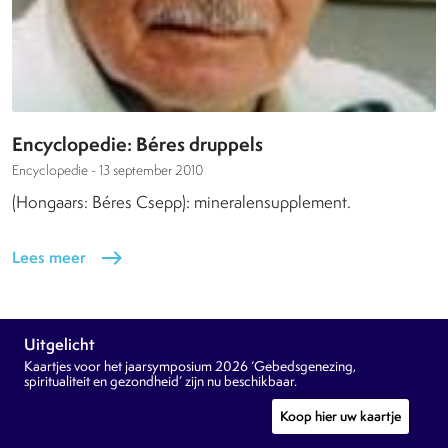
Encyclopedie: Béres druppels
Encyclopedie -
13 september 2010
(Hongaars: Béres Csepp): mineralensupplement.
Lees meer
east
Uitgelicht
Kaartjes voor het jaarsymposium 2026 ‘Gebedsgenezing,
spiritualiteit en gezondheid’ zijn nu beschikbaar.
Koop hier uw kaartje