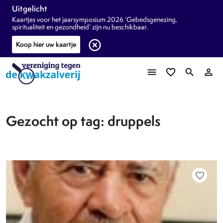
Uitgelicht
Kaartjes voor het jaarsymposium 2026 ‘Gebedsgenezing,
spiritualiteit en gezondheid’ zijn nu beschikbaar.
highlight_off
Koop hier uw kaartje
menu
favorite_border
search
person_outline
Gezocht op tag: druppels
favorite_border