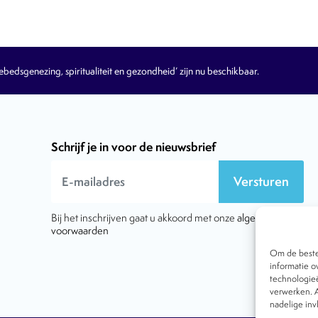
edsgenezing, spiritualiteit en gezondheid’ zijn nu beschikbaar.
Schrijf je in voor de nieuwsbrief
Versturen
Bij het inschrijven gaat u akkoord met onze
algemene
voorwaarden
Om de beste 
informatie o
technologieë
verwerken. A
nadelige in