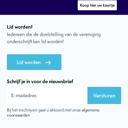
Koop hier uw kaartje
Lid worden?
Iedereen die de doelstelling van de vereniging
onderschrijft kan lid worden!
Lid worden
east
Schrijf je in voor de nieuwsbrief
Versturen
Bij het inschrijven gaat u akkoord met onze
algemene
voorwaarden