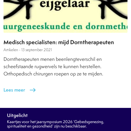
Medisch specialisten: mijd Dorntherapeuten
Artikelen -
13 september 2021
Dorntherapeuten menen beenlengteverschil en
scheefstaande rugwervels te kunnen herstellen.
Orthopedisch chirurgen roepen op ze te mijden.
Lees meer
east
Uitgelicht
Kaartjes voor het jaarsymposium 2026 ‘Gebedsgenezing,
spiritualiteit en gezondheid’ zijn nu beschikbaar.