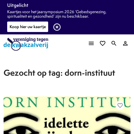
Uitgelicht
Kaartjes voor het jaarsymposium 2026 ‘Gebedsgenezing,
spiritualiteit en gezondheid’ zijn nu beschikbaar.
highlight_off
Koop hier uw kaartje
menu
favorite_border
search
person_outline
Gezocht op tag: dorn-instituut
favorite_border