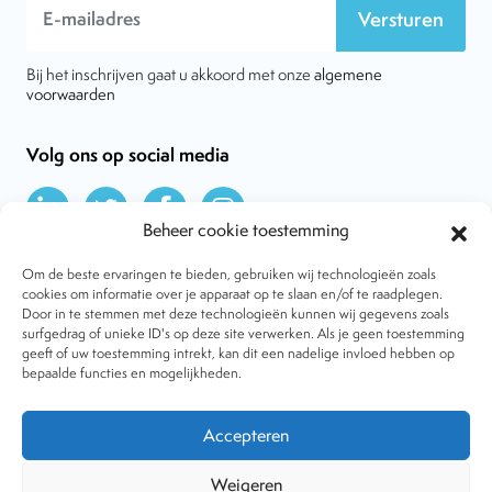
Versturen
Bij het inschrijven gaat u akkoord met onze
algemene
voorwaarden
Volg ons op social media
Beheer cookie toestemming
Om de beste ervaringen te bieden, gebruiken wij technologieën zoals
cookies om informatie over je apparaat op te slaan en/of te raadplegen.
Door in te stemmen met deze technologieën kunnen wij gegevens zoals
Over VtdK
surfgedrag of unieke ID's op deze site verwerken. Als je geen toestemming
Contact
geeft of uw toestemming intrekt, kan dit een nadelige invloed hebben op
Nieuws
bepaalde functies en mogelijkheden.
Behandelwijzen
Dossiers
Lid worden
Accepteren
Tijdschrift
Algemene voorwaarden
Weigeren