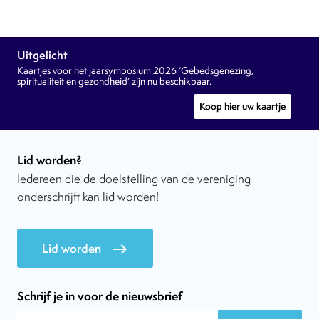
Uitgelicht
Kaartjes voor het jaarsymposium 2026 ‘Gebedsgenezing,
spiritualiteit en gezondheid’ zijn nu beschikbaar.
Koop hier uw kaartje
Lid worden?
Iedereen die de doelstelling van de vereniging
onderschrijft kan lid worden!
Lid worden
east
Schrijf je in voor de nieuwsbrief