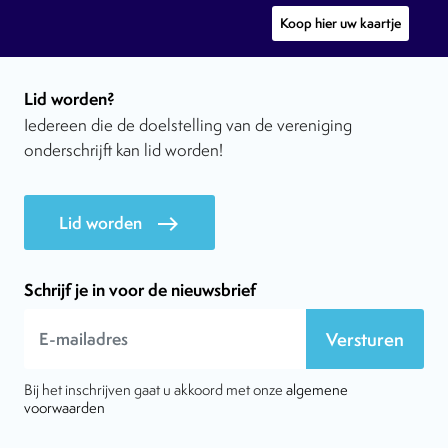
Koop hier uw kaartje
Lid worden?
Iedereen die de doelstelling van de vereniging
onderschrijft kan lid worden!
Lid worden
east
Schrijf je in voor de nieuwsbrief
Versturen
Bij het inschrijven gaat u akkoord met onze
algemene
voorwaarden