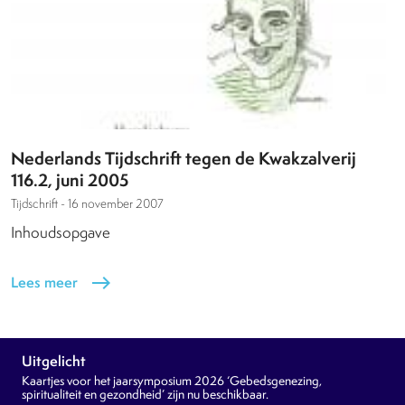
Nederlands Tijdschrift tegen de Kwakzalverij
116.2, juni 2005
Tijdschrift -
16 november 2007
Inhoudsopgave
Lees meer
east
Uitgelicht
Kaartjes voor het jaarsymposium 2026 ‘Gebedsgenezing,
spiritualiteit en gezondheid’ zijn nu beschikbaar.