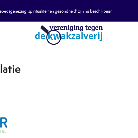
edsgenezing, spiritualiteit en gezondheid’ zijn nu beschikbaar.
latie