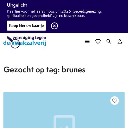
Uitgelicht
Kaartjes voor het jaarsymposium 2026 ‘Gebedsgenezing,
spiritualiteit en gezondheid’ zijn nu beschikbaar.
highlight_off
Koop hier uw kaartje
menu
favorite_border
search
person_outline
Gezocht op tag: brunes
favorite_border