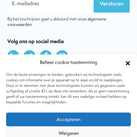
Versturen
Bij het inschrijven gaat u akkoord met onze
algemene
voorwaarden
Volg ons op social media
Beheer cookie toestemming
Om de beste ervaringen te bieden, gebruiken wij technologieën zoals
cookies om informatie over je apparaat op te slaan en/of te raadplegen.
Door in te stemmen met deze technologieën kunnen wij gegevens zoals
Over VtdK
surfgedrag of unieke ID's op deze site verwerken. Als je geen toestemming
Contact
geeft of uw toestemming intrekt, kan dit een nadelige invloed hebben op
Nieuws
bepaalde functies en mogelijkheden.
Behandelwijzen
Dossiers
Lid worden
Accepteren
Tijdschrift
Algemene voorwaarden
Weigeren