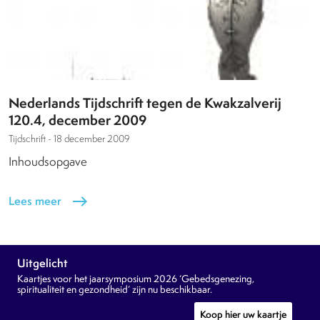
Nederlands Tijdschrift tegen de Kwakzalverij
120.4, december 2009
Tijdschrift -
18 december 2009
Inhoudsopgave
Lees meer
east
Uitgelicht
Kaartjes voor het jaarsymposium 2026 ‘Gebedsgenezing,
spiritualiteit en gezondheid’ zijn nu beschikbaar.
Koop hier uw kaartje