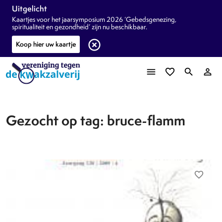
Uitgelicht
Kaartjes voor het jaarsymposium 2026 ‘Gebedsgenezing,
spiritualiteit en gezondheid’ zijn nu beschikbaar.
highlight_off
Koop hier uw kaartje
menu
favorite_border
search
person_outline
Gezocht op tag: bruce-flamm
favorite_border