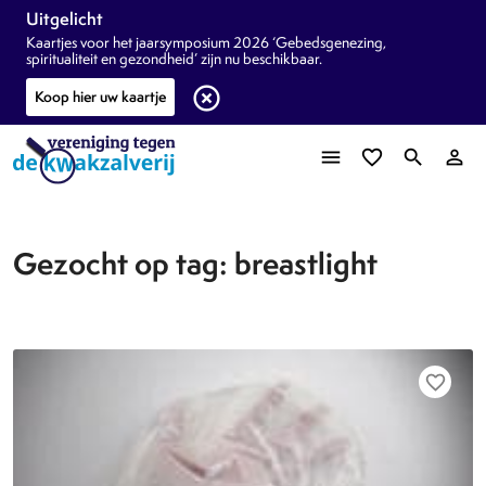
Uitgelicht
Kaartjes voor het jaarsymposium 2026 ‘Gebedsgenezing,
spiritualiteit en gezondheid’ zijn nu beschikbaar.
highlight_off
Koop hier uw kaartje
menu
favorite_border
search
person_outline
Gezocht op tag: breastlight
favorite_border