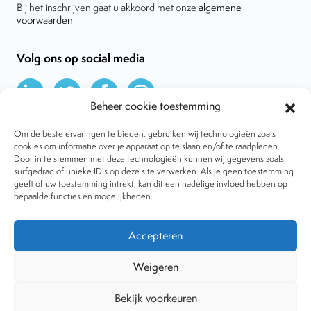
Bij het inschrijven gaat u akkoord met onze
algemene
voorwaarden
Volg ons op social media
Beheer cookie toestemming
Om de beste ervaringen te bieden, gebruiken wij technologieën zoals
cookies om informatie over je apparaat op te slaan en/of te raadplegen.
Door in te stemmen met deze technologieën kunnen wij gegevens zoals
Over VtdK
surfgedrag of unieke ID's op deze site verwerken. Als je geen toestemming
Contact
geeft of uw toestemming intrekt, kan dit een nadelige invloed hebben op
Nieuws
bepaalde functies en mogelijkheden.
Behandelwijzen
Dossiers
Lid worden
Accepteren
Tijdschrift
Algemene voorwaarden
Weigeren
Bekijk voorkeuren
Copyright © 2001-2026 Vereniging tegen de Kwakzalverij. Alle