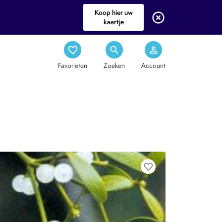
Koop hier uw
highlight_off
kaartje
favorite_border
search
person_outline
Favorieten
Zoeken
Account
favorite_border