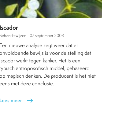
Iscador
Behandelwijzen -
07 september 2008
Een nieuwe analyse zegt weer dat er
onvoldoende bewijs is voor de stelling dat
Iscador werkt tegen kanker. Het is een
typisch antroposofisch middel, gebaseerd
op magisch denken. De producent is het niet
eens met deze conclusie.
Lees meer
east