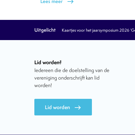
Lees meer
east
Uitgelicht
Kaartjes voor het jaarsymposium 2026 ‘Geb
Lid worden?
Iedereen die de doelstelling van de
vereniging onderschrijft kan lid
worden!
Lid worden
east