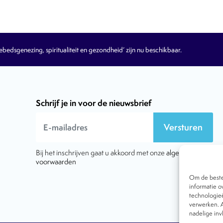
edsgenezing, spiritualiteit en gezondheid’ zijn nu beschikbaar.
Schrijf je in voor de nieuwsbrief
Versturen
Bij het inschrijven gaat u akkoord met onze
algemene
voorwaarden
Om de beste 
informatie o
technologieë
verwerken. A
nadelige in