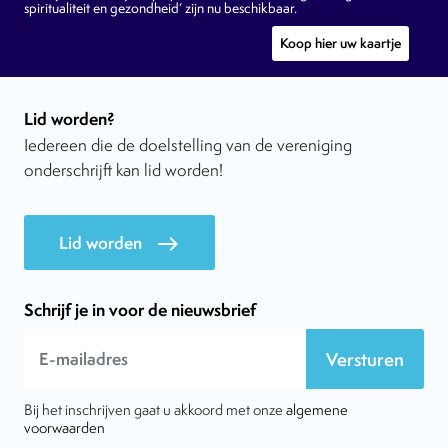
spiritualiteit en gezondheid’ zijn nu beschikbaar.
Koop hier uw kaartje
Lid worden?
Iedereen die de doelstelling van de vereniging
onderschrijft kan lid worden!
Lid worden
east
Schrijf je in voor de nieuwsbrief
Versturen
Bij het inschrijven gaat u akkoord met onze
algemene
voorwaarden