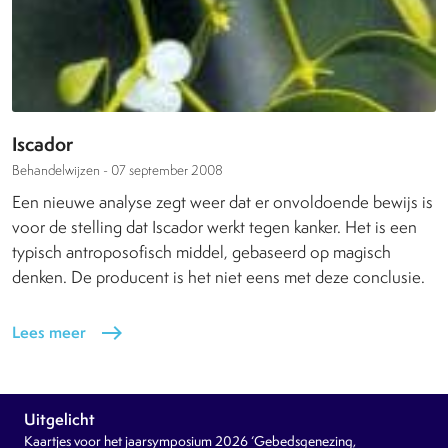
Iscador
Behandelwijzen -
07 september 2008
Een nieuwe analyse zegt weer dat er onvoldoende bewijs is
voor de stelling dat Iscador werkt tegen kanker. Het is een
typisch antroposofisch middel, gebaseerd op magisch
denken. De producent is het niet eens met deze conclusie.
Lees meer
east
Uitgelicht
Kaartjes voor het jaarsymposium 2026 ‘Gebedsgenezing,