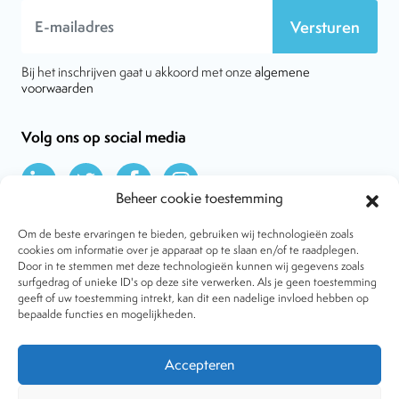
Versturen
Bij het inschrijven gaat u akkoord met onze
algemene
voorwaarden
Volg ons op social media
Beheer cookie toestemming
Om de beste ervaringen te bieden, gebruiken wij technologieën zoals
cookies om informatie over je apparaat op te slaan en/of te raadplegen.
Door in te stemmen met deze technologieën kunnen wij gegevens zoals
Over VtdK
surfgedrag of unieke ID's op deze site verwerken. Als je geen toestemming
Contact
geeft of uw toestemming intrekt, kan dit een nadelige invloed hebben op
Nieuws
bepaalde functies en mogelijkheden.
Behandelwijzen
Dossiers
Lid worden
Accepteren
Tijdschrift
Algemene voorwaarden