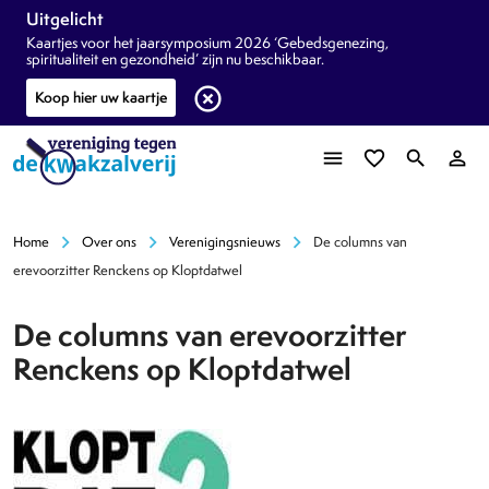
Uitgelicht
Kaartjes voor het jaarsymposium 2026 ‘Gebedsgenezing,
spiritualiteit en gezondheid’ zijn nu beschikbaar.
highlight_off
Koop hier uw kaartje
menu
favorite_border
search
person_outline
chevron_right
chevron_right
chevron_right
Home
Over ons
Verenigingsnieuws
De columns van
erevoorzitter Renckens op Kloptdatwel
De columns van erevoorzitter
Renckens op Kloptdatwel