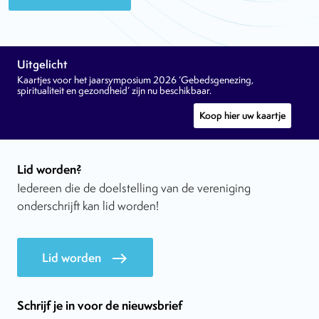
Uitgelicht
Kaartjes voor het jaarsymposium 2026 ‘Gebedsgenezing,
spiritualiteit en gezondheid’ zijn nu beschikbaar.
Koop hier uw kaartje
Lid worden?
Iedereen die de doelstelling van de vereniging
onderschrijft kan lid worden!
Lid worden
east
Schrijf je in voor de nieuwsbrief