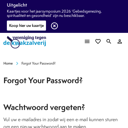
Uitgelicht
Kaartjes voor het jaarsymposium 2026 ‘Gebedsgenezing,
spiritualiteit en gezondheid’ zijn nu beschikbaar.
highlight_off
Koop hier uw kaartje
menu
favorite_border
search
person_outline
chevron_right
Home
Forgot Your Password?
Forgot Your Password?
Wachtwoord vergeten?
Vul uw e-mailadres in zodat wij een e-mail kunnen sturen
om een nieuw wachtwoord aan te maken.