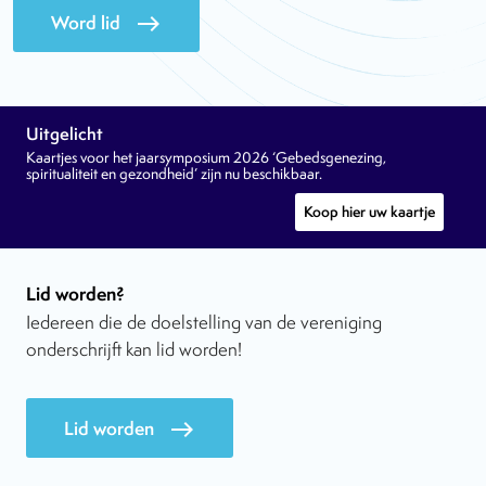
Word lid
east
Uitgelicht
Kaartjes voor het jaarsymposium 2026 ‘Gebedsgenezing,
spiritualiteit en gezondheid’ zijn nu beschikbaar.
Koop hier uw kaartje
Lid worden?
Iedereen die de doelstelling van de vereniging
onderschrijft kan lid worden!
Lid worden
east