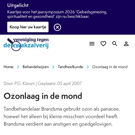
Uitgelicht
Kaartjes voor het jaarsymposium 2026 ‘Gebedsgenezing,
spiritualiteit en gezondheid’ zijn nu beschikbaar.
highlight_off
Koop hier uw kaartje
menu
favorite_border
search
person_outline
chevron_right
chevron_right
chevron_right
Home
Behandelwijzen
Tandheelkunde
Ozonlaag in de mond
Door: P.G. Klasen | Geplaatst: 05 april 2007
Ozonlaag in de mond
Tandbehandelaar Brandsma gebruikt ozon als panacee,
hoewel het alleen bij kleine misschien voordeel heeft.
Brandsma verdient aan anstigen en goedgelovigen.