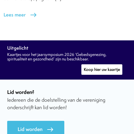
Lees meer
east
Uitgelicht
Kaartjes voor het jaarsymposium 2026 ‘Gebedsgenezing,
spiritualiteit en gezondheid’ zijn nu beschikbaar.
Koop hier uw kaartje
Lid worden?
Iedereen die de doelstelling van de vereniging
onderschrijft kan lid worden!
Lid worden
east