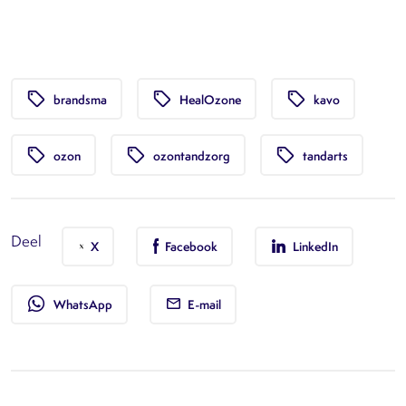
local_offer
local_offer
local_offer
brandsma
HealOzone
kavo
local_offer
local_offer
local_offer
ozon
ozontandzorg
tandarts
Deel
X
Facebook
LinkedIn
whatsapp
WhatsApp
E-mail