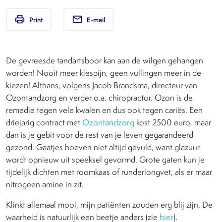
print
email
Print
E-mail
De gevreesde tandartsboor kan aan de wilgen gehangen
worden! Nooit meer kiespijn, geen vullingen meer in de
kiezen! Althans, volgens Jacob Brandsma, directeur van
Ozontandzorg en verder o.a. chiropractor. Ozon is de
remedie tegen vele kwalen en dus ook tegen cariës. Een
driejarig contract met
Ozontandzorg
kost 2500 euro, maar
dan is je gebit voor de rest van je leven gegarandeerd
gezond. Gaatjes hoeven niet altijd gevuld, want glazuur
wordt opnieuw uit speeksel gevormd. Grote gaten kun je
tijdelijk dichten met roomkaas of runderlongvet, als er maar
nitrogeen amine in zit.
Klinkt allemaal mooi, mijn patiënten zouden erg blij zijn. De
waarheid is natuurlijk een beetje anders (zie
hier
).