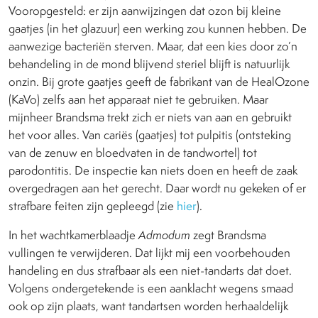
Vooropgesteld: er zijn aanwijzingen dat ozon bij kleine
gaatjes (in het glazuur) een werking zou kunnen hebben. De
aanwezige bacteriën sterven. Maar, dat een kies door zo’n
behandeling in de mond blijvend steriel blijft is natuurlijk
onzin. Bij grote gaatjes geeft de fabrikant van de HealOzone
(KaVo) zelfs aan het apparaat niet te gebruiken. Maar
mijnheer Brandsma trekt zich er niets van aan en gebruikt
het voor alles. Van cariës (gaatjes) tot pulpitis (ontsteking
van de zenuw en bloedvaten in de tandwortel) tot
parodontitis. De inspectie kan niets doen en heeft de zaak
overgedragen aan het gerecht. Daar wordt nu gekeken of er
strafbare feiten zijn gepleegd (zie
hier
).
In het wachtkamerblaadje
Admodum
zegt Brandsma
vullingen te verwijderen. Dat lijkt mij een voorbehouden
handeling en dus strafbaar als een niet-tandarts dat doet.
Volgens ondergetekende is een aanklacht wegens smaad
ook op zijn plaats, want tandartsen worden herhaaldelijk