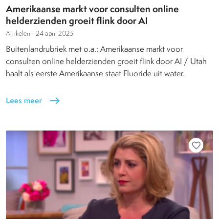
Amerikaanse markt voor consulten online
helderzienden groeit flink door AI
Artikelen -
24 april 2025
Buitenlandrubriek met o.a.: Amerikaanse markt voor
consulten online helderzienden groeit flink door AI / Utah
haalt als eerste Amerikaanse staat Fluoride uit water.
Lees meer
east
favorite_border