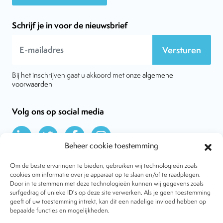
Schrijf je in voor de nieuwsbrief
Versturen
Bij het inschrijven gaat u akkoord met onze
algemene
voorwaarden
Volg ons op social media
Beheer cookie toestemming
Om de beste ervaringen te bieden, gebruiken wij technologieën zoals
cookies om informatie over je apparaat op te slaan en/of te raadplegen.
Door in te stemmen met deze technologieën kunnen wij gegevens zoals
Over VtdK
surfgedrag of unieke ID's op deze site verwerken. Als je geen toestemming
Contact
geeft of uw toestemming intrekt, kan dit een nadelige invloed hebben op
Nieuws
bepaalde functies en mogelijkheden.
Behandelwijzen