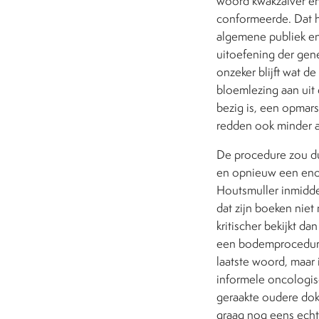
woord kwakzalver en 
conformeerde. Dat h
algemene publiek en
uitoefening der gene
onzeker blijft wat de
bloemlezing aan uit
bezig is, een opmar
redden ook minder a
De procedure zou du
en opnieuw een enor
Houtsmuller inmiddel
dat zijn boeken nie
kritischer bekijkt da
een bodemprocedure 
laatste woord, maar
informele oncologis
geraakte oudere dokt
graag nog eens echt 