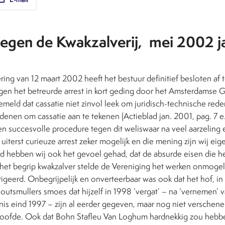
tegen de Kwakzalverij, mei 2002 
ring van 12 maart 2002 heeft het bestuur definitief besloten af 
n het betreurde arrest in kort geding door het Amsterdamse G
meld dat cassatie niet zinvol leek om juridisch-technische reden
edenen om cassatie aan te tekenen (Actieblad jan. 2001, pag. 7 e.v
n succesvolle procedure tegen dit weliswaar na veel aarzeling en
iterst curieuze arrest zeker mogelijk en die mening zijn wij eige
jd hebben wij ook het gevoel gehad, dat de absurde eisen die h
 het begrip kwakzalver stelde de Vereniging het werken onmogel
geerd. Onbegrijpelijk en onverteerbaar was ook dat het hof, in 
utsmullers smoes dat hijzelf in 1998 ‘vergat’ – na ‘vernemen’ 
nis eind 1997 – zijn al eerder gegeven, maar nog niet verschene
eloofde. Ook dat Bohn Stafleu Van Loghum hardnekkig zou hebb