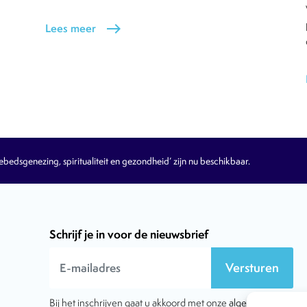
Lees meer
east
edsgenezing, spiritualiteit en gezondheid’ zijn nu beschikbaar.
Schrijf je in voor de nieuwsbrief
Versturen
Bij het inschrijven gaat u akkoord met onze
algemene