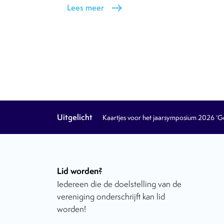
Lees meer
east
Uitgelicht
Kaartjes voor het jaarsymposium 2026 ‘Geb
Lid worden?
Iedereen die de doelstelling van de
vereniging onderschrijft kan lid
worden!