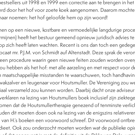
bestsellers uit 1998 en 1999 een correctie aan te brengen in het 
rd door het hof voor zoete koek aangenomen. Daarom mochten
naar noemen: het hof geloofde hem op zijn woord!
enen op een nieuwe, kostbare en vermoedelijke langdurige proce
mijnen) heeft het bestuur gemeend opnieuw juridisch advies t
op zich heeft laten wachten. Recent is ons dan toch een gedege
aat mr. P.J.M. von Schmidt auf Altenstadt. Deze sprak de verond
 een procedure waarin geen nieuwe feiten zouden worden over
ou hebben als het hof: met alle aarzeling en met respect voor d
n maatschappelijke misstanden te waarschuwen, toch handhavi
 kwakzalver en leugenaar voor Houtsmuller. De Vereniging zou w
iaal verzameld zou kunnen worden. Daarbij dacht onze adviseur
rklaren na lezing van Houtsmullers boek inclusief zijn ziekteg
ekomen dat de Houtsmullertherapie genezend of tenminste verli
zouden dit moeten doen ook na lezing van de enigszins relative
 van H.’s boeken een voorwoord schreef. Dit voorwoord ontbree
dieet. Ook zou onderzocht moeten worden wat de publieke opini