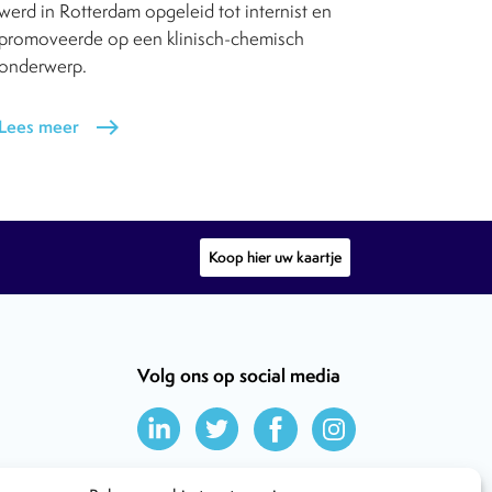
werd in Rotterdam opgeleid tot internist en
promoveerde op een klinisch-chemisch
onderwerp.
Lees meer
east
Koop hier uw kaartje
Volg ons op social media