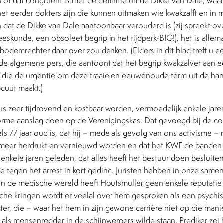
of dat congruent is met de definitie uit de Dikke van Dale, waar
et eerder dokters zijn die kunnen uitmaken wie kwakzalft en in 
 dat de Dikke van Dale aantoonbaar verouderd is (zij spreekt 
eskunde, een obsoleet begrip in het tijdperk-BIG!), het is allem
 bodemrechter daar over zou denken. (Elders in dit blad treft u e
 de algemene pers, die aantoont dat het begrip kwakzalver aan 
s die de urgentie om deze fraaie en eeuwenoude term uit de han
cuut maakt.)
s zeer tijdrovend en kostbaar worden, vermoedelijk enkele jar
me aanslag doen op de Verenigingskas. Dat gevoegd bij de con
s 77 jaar oud is, dat hij – mede als gevolg van ons activisme – n
t meer herdrukt en vernieuwd worden en dat het KWF de bande
n enkele jaren geleden, dat alles heeft het bestuur doen besluite
tegen het arrest in kort geding. Juristen hebben in onze samen
 in de medische wereld heeft Houtsmuller geen enkele reputatie
che kringen wordt er veelal over hem gesproken als een psychi
er, die – waar het hem in zijn gewone carrière niet op die mani
als mensenredder in de schijnwerpers wilde staan. Prediker zei he