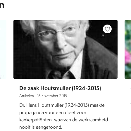
n
favorite_border
De zaak Houtsmuller (1924-2015)
Artikelen -
16 november 2015
Dr. Hans Houtsmuller (1924-2015) maakte
propaganda voor een dieet voor
kankerpatiënten, waarvan de werkzaamheid
nooit is aangetoond.