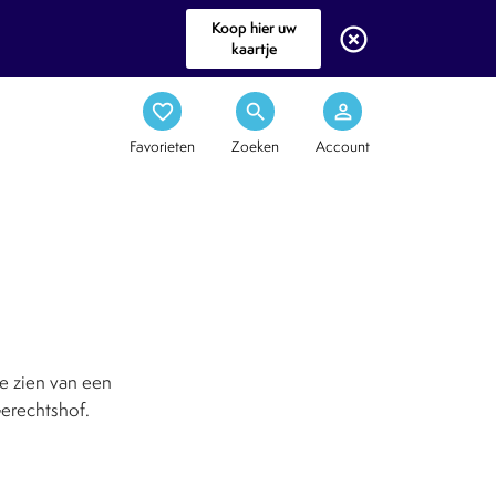
Koop hier uw
highlight_off
kaartje
favorite_border
search
person_outline
Favorieten
Zoeken
Account
te zien van een
erechtshof.