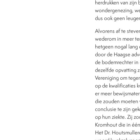
herdrukken van zijn 
wondergenezing, we
dus ook geen leuge
Alvorens af te stev
wederom in meer ter
hetgeen nogal lang 
door de Haagse advoc
de bodemrechter in
dezelfde opvatting z
Vereniging om tege
op de kwalificaties
er meer bewijsmater
die zouden moeten ve
conclusie te zijn g
op hun ziekte. Zij 
Kromhout die in één
Het Dr. Houtsmuller