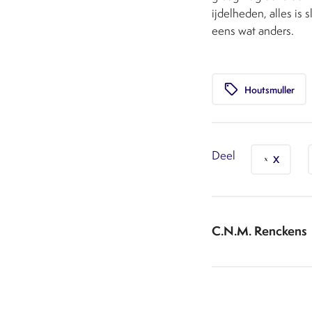
ijdelheden, alles is
eens wat anders.
local_offer
Houtsmuller
Deel
X
C.N.M. Renckens