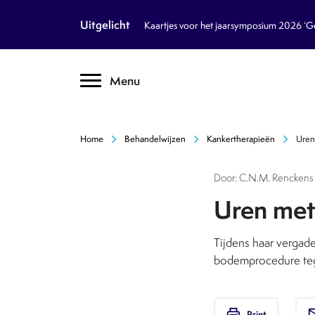
article
Nieuws
Uitgelicht
Kaartjes voor het jaarsymposium 2026 ‘Geb
inventory_2
Dossiers
chevron_right
Menu
text_format
Encyclopedie
auto_stories
Tijdschrift
chevron_right
chevron_right
chevron_right
Home
Behandelwijzen
Kankertherapieën
Uren
podcasts
Podcasts
Door: C.N.M. Renckens 
textsms
Over Ons
chevron_right
Uren met 
call
Contact
Tijdens haar vergade
bodemprocedure tege
Volg ons op social media
print
em
Print