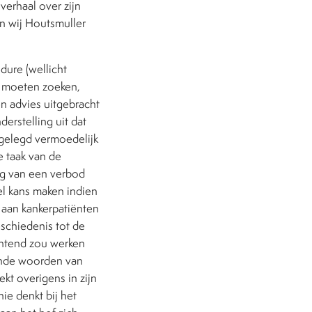
verhaal over zijn
 wij Houtsmuller
dure (wellicht
e moeten zoeken,
n advies uitgebracht
erstelling uit dat
gelegd vermoedelijk
e taak van de
ng van een verbod
el kans maken indien
 aan kankerpatiënten
eschiedenis tot de
chtend zou werken
rende woorden van
kt overigens in zijn
e denkt bij het