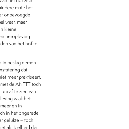
aan het hof zich
mindere mate het
over onbevoegde
aal waar, maar
en kleine
een heropleving
den van het hof te
en in beslag nemen
statering dat
iet meer praktiseert,
n met de ANTTT toch
n om af te zien van
leving vaak het
 meer en in
sch in het ongerede
er gelukte – toch
t al: IJdelheid der