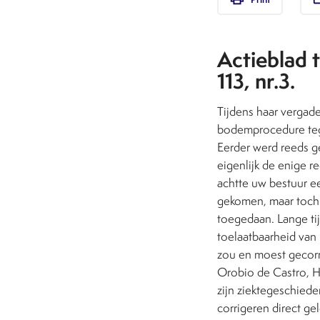
Actieblad 
113, nr.3.
Tijdens haar vergade
bodemprocedure tege
Eerder werd reeds ge
eigenlijk de enige r
achtte uw bestuur ee
gekomen, maar toch u
toegedaan. Lange ti
toelaatbaarheid van
zou en moest gecorri
Orobio de Castro, Ho
zijn ziektegeschiede
corrigeren direct g