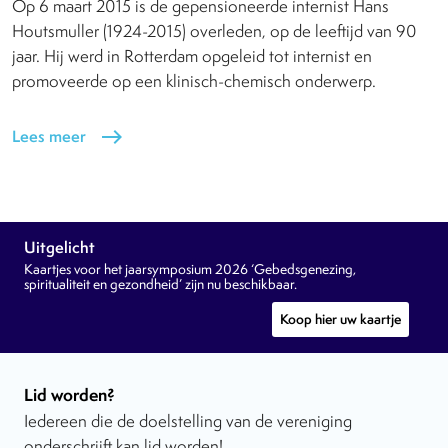
Op 6 maart 2015 is de gepensioneerde internist Hans
Houtsmuller (1924-2015) overleden, op de leeftijd van 90
jaar. Hij werd in Rotterdam opgeleid tot internist en
promoveerde op een klinisch-chemisch onderwerp.
Lees meer
east
Uitgelicht
Kaartjes voor het jaarsymposium 2026 ‘Gebedsgenezing,
spiritualiteit en gezondheid’ zijn nu beschikbaar.
Koop hier uw kaartje
Lid worden?
Iedereen die de doelstelling van de vereniging
onderschrijft kan lid worden!