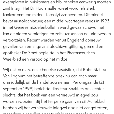
exemplaren in huiskamers en bibliotheken aanwezig moeten
zijn! In zijn Het Dr Houtsmuller-dieet wordt als sterk
kankerremmend middel Tardolyt aanbevolen. Dit middel
bevat aristolochiazuur, een middel waartegen reeds in 1993
in het Geneesmiddelenbulletin werd gewaarschuwd: het
kan de nieren vernietigen en zelfs kanker aan de urinewegen
veroorzaken. Recent werden vanuit Engeland opnieuw
gevallen van ernstige aristolochiavergiftiging gemeld en
apotheker De Smet bepleitte in het Pharmaceutisch
Weekblad een verbod op het middel.
Wij eisten n.a.v. deze Engelse casuïstiek, dat Bohn Stafleu
Van Loghum het betreffende boek nu dan toch maar
onmiddellijk uit de handel zou nemen. Per omgaande (21
september 1999) berichtte directeur Snakkers ons echter
slechts, dat het boek van een vernieuwd inlegvel zou
worden voorzien. Bij het ter perse gaan van dit Actieblad
hebben wij het vernieuwde inlegvel nog niet aangetroffen,
maar daarvoor zullen ongetwijfeld respectabele redenen