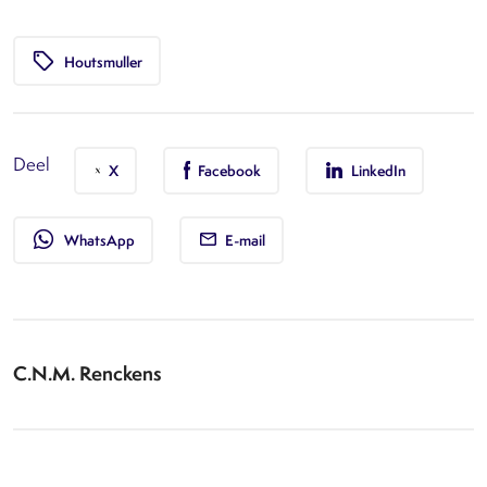
local_offer
Houtsmuller
Deel
X
Facebook
LinkedIn
whatsapp
WhatsApp
E-mail
C.N.M. Renckens