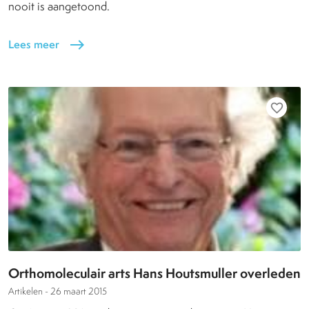
nooit is aangetoond.
Lees meer
east
favorite_border
Orthomoleculair arts Hans Houtsmuller overleden
Artikelen -
26 maart 2015