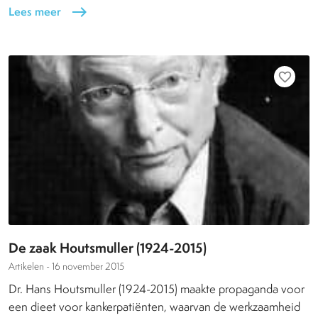
Lees meer
east
favorite_border
De zaak Houtsmuller (1924-2015)
Artikelen -
16 november 2015
Dr. Hans Houtsmuller (1924-2015) maakte propaganda voor
een dieet voor kankerpatiënten, waarvan de werkzaamheid