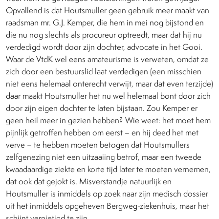
Opvallend is dat Houtsmuller geen gebruik meer maakt van
raadsman mr. G.J. Kemper, die hem in mei nog bijstond en
die nu nog slechts als procureur optreedt, maar dat hij nu
verdedigd wordt door zijn dochter, advocate in het Gooi.
Waar de VtdK wel eens amateurisme is verweten, omdat ze
zich door een bestuurslid laat verdedigen (een misschien
niet eens helemaal onterecht verwijt, maar dat even terzijde)
daar maakt Houtsmuller het nu wel helemaal bont door zich
door zijn eigen dochter te laten bijstaan. Zou Kemper er
geen heil meer in gezien hebben? Wie weet: het moet hem
pijnlijk getroffen hebben om eerst – en hij deed het met
verve – te hebben moeten betogen dat Houtsmullers
zelfgenezing niet een uitzaaiing betrof, maar een tweede
kwaadaardige ziekte en korte tijd later te moeten vernemen,
dat ook dat gejokt is. Misverstandje natuurlijk en
Houtsmuller is inmiddels op zoek naar zijn medisch dossier
uit het inmiddels opgeheven Bergweg-ziekenhuis, maar het
schijnt vernietigd te zijn.