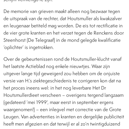
De memorie van grieven maakt alleen nog bezwaar tegen
de uitspraak van de rechter, dat Houtsmuller als kwakzalver
en leugenaar betiteld mag worden. De eis tot rectificatie in
de vier grote kranten en het verzet tegen de Renckens door
Steenhorst (De Telegraaf) in de mond gelegde kwalificatie
‘oplichter’ is ingetrokken.
Over de gebeurtenissen rond de Houtsmuller-klucht vanaf
het laatste Actieblad nog enkele nieuwtjes. Waar zijn
uitgever lange tijd geweigerd zou hebben om de onjuiste
versie van H.’s ziektegeschiedenis te corrigeren kon dat na
het proces ineens wel: in het nog leverbare Het Dr
Houtsmullerdieet verscheen – overigens tergend langzaam
(gedateerd ‘mei 1999′, maar eerst in september ergens
waargenomen!) – een inlegvel met correctie van de Grote
Leugen. Van advertenties in kranten en dergelijke publiciteit
heeft men afgezien en dat terwijl er al zo’n twintigduizend