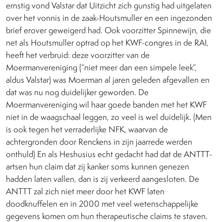
ernstig vond Valstar dat Uitzicht zich gunstig had uitgelaten
over het vonnis in de zaak-Houtsmuller en een ingezonden
brief erover geweigerd had. Ook voorzitter Spinnewijn, die
net als Houtsmuller optrad op het KWF-congres in de RAI,
heeft het verbruid: deze voorzitter van de
Moermanvereniging (“niet meer dan een simpele leek”,
aldus Valstar) was Moerman al jaren geleden afgevallen en
dat was nu nog duidelijker geworden. De
Moermanvereniging wil haar goede banden met het KWF
niet in de waagschaal leggen, zo veel is wel duidelijk. (Men
is ook tegen het verraderlijke NFK, waarvan de
achtergronden door Renckens in zijn jaarrede werden
onthuld) En als Heshusius echt gedacht had dat de ANTTT-
artsen hun claim dat zij kanker soms kunnen genezen
hadden laten vallen, dan is zij verkeerd aangesloten. De
ANTTT zal zich niet meer door het KWF laten
doodknuffelen en in 2000 met veel wetenschappelijke
gegevens komen om hun therapeutische claims te staven.