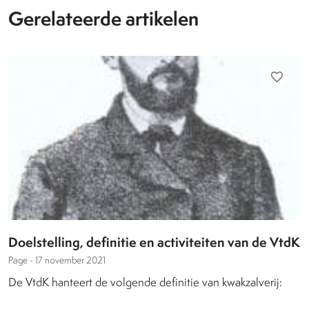
Gerelateerde artikelen
favorite_border
Doelstelling, definitie en activiteiten van de VtdK
Page -
17 november 2021
De VtdK hanteert de volgende definitie van kwakzalverij: