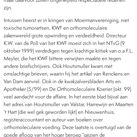
zijn.
Intussen heerst er in kringen van Moermanvereniging, niet
toxische tumorartsen, KWF en orthomoleculaire
zakenwereld grote opwinding en verdeeldheid. Directeur
K.W. van de Poll van het KWF moest zich in het NTvG (9
oktober 1999) verdedigen tegen krachtige kritiek van o.a F.L.
Meyler, die het KWF bittere verwijten maakte en tegen
andere briefschrijvers. Ook Houtsmuller kwam met
omslachtige brieven, waarin hij het artikel van Renckens en
Van Dam aanviel. Ook in de kwakzalversbladen Arts en
Apotheker (5/99) en De Orthomoleculaire Koerier (okt. 99)
veel aandacht voor de affaire. In het eerste blad bijval aan
het adres van Houtsmuller van Valstar, Harrewijn en Maarten
’t Hart (die wel gek geworden lijkt) en Nieuwenhuis,
registeraccountant en auteur van boeken over
orthomoleculaire voeding. Deze laatste is overtuigd van de
goede afloop van het hoger beroep “gezien de