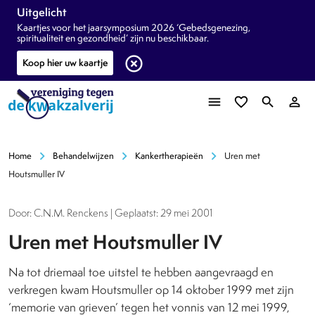
Uitgelicht
Kaartjes voor het jaarsymposium 2026 ‘Gebedsgenezing,
spiritualiteit en gezondheid’ zijn nu beschikbaar.
highlight_off
Koop hier uw kaartje
menu
favorite_border
search
person_outline
chevron_right
chevron_right
chevron_right
Home
Behandelwijzen
Kankertherapieën
Uren met
Houtsmuller IV
Door: C.N.M. Renckens | Geplaatst: 29 mei 2001
Uren met Houtsmuller IV
Na tot driemaal toe uitstel te hebben aangevraagd en
verkregen kwam Houtsmuller op 14 oktober 1999 met zijn
‘memorie van grieven’ tegen het vonnis van 12 mei 1999,